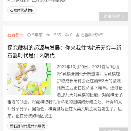
吧的逛戏们。正在10多年前的各...
石器时代劲舞团
详细阅读
石器新闻
5年前
1565
0
石器时代WS
探究藏棋的起源与发展：你来我往“棋”乐无穷—新
石器时代是什么朝代
2021年10月20日，2021首届“岷山
杯”藏棋全国公开赛暨第四届藏棋庇
护取成长研讨会正在颠末3天的激烈
比赛之后正在拉萨落下帷幕。通过记
者那几天对藏棋的接触，对藏棋无了
粗浅的领会，将藏棋取我们所熟悉的围棋的分歧之处、汗青和大
师分享分享。据领会，棋类逛戏正在人类文明之初就发生了，后
来，正在分歧的地区发生...
新石器时代是什么朝代