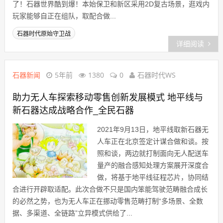
了！石器世界酷到爆！本始保卫和新区采用2D复古场景，逛戏内
玩家能够自正在组队，取配合做...
石器时代原始守卫战
详细阅读
石器新闻
5年前
1380
0
石器时代WS
助力无人车探索移动零售创新发展模式 地平线与
新石器达成战略合作_全民石器
2021年9月13日，地平线取新石器无
人车正在北京签定计谋合做和谈。按
照和谈，两边就打制面向无人配送车
量产的融合感知处理方案展开深度合
做，将基于地平线征程芯片，协同结
合进行开辟取适配。此次合做不只是国内笨能驾驶范畴融合成长
的必然之势，也为无人车正在挪动零售范畴打制“多场景、全数
据、多渠道、全链路”立异模式供给了...