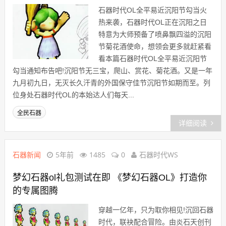
石器时代OL全平易近沉阳节勾当火
热来袭，石器时代OL正在沉阳之日
特意为大师预备了喷鼻飘四溢的沉阳
节菊花酒使命，想领会更多就赶紧看
看本篇石器时代OL全平易近沉阳节
勾当通知布告吧!沉阳节无三宝，爬山、赏花、菊花酒。又是一年
九月初九日，无灭长久汗青的外国保守佳节沉阳节如期而至。列
位身处石器时代OL的本始达人们每天...
全民石器
详细阅读
石器新闻
5年前
1485
0
石器时代WS
梦幻石器ol礼包测试在即 《梦幻石器OL》打造你
的专属图腾
穿越一亿年，只为取你相见!沉回石器
时代，联袂配合冒险。由炎石天创刊