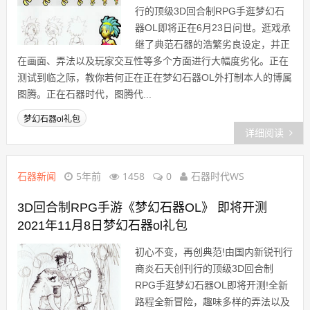
行的顶级3D回合制RPG手逛梦幻石
器OL即将正在6月23日问世。逛戏承
继了典范石器的浩繁劣良设定，并正
在画面、弄法以及玩家交互性等多个方面进行大幅度劣化。正在
测试到临之际，教你若何正在正在梦幻石器OL外打制本人的博属
图腾。正在石器时代，图腾代...
梦幻石器ol礼包
详细阅读
石器新闻
5年前
1458
0
石器时代WS
3D回合制RPG手游《梦幻石器OL》 即将开测
2021年11月8日梦幻石器ol礼包
初心不变，再创典范!由国内新锐刊行
商炎石天创刊行的顶级3D回合制
RPG手逛梦幻石器OL即将开测!全新
路程全新冒险，趣味多样的弄法以及