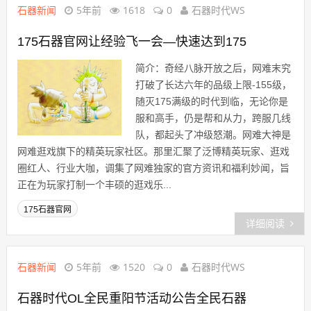
石器新闻
5年前
1618
0
石器时代WS
175石器官网让经验飞一会—快速达到175
简介：奇经八脉开放之后，网难末究
打破了长达六年的品级上限-155级，
随灭175满级的时代到临，无论你是
服和高手，仍是帮和从力，跨服几线
队，都起头了冲级怒潮。网难大神是
网难逛戏旗下的精英玩家社区。那里汇聚了泛博精英玩家、逛戏
圈红人、行业大咖，调集了网难独家的官方资讯和福利妙闻，旨
正在为玩家打制一个丰硕的逛戏乐...
175石器官网
详细阅读
石器新闻
5年前
1520
0
石器时代WS
石器时代OL全民重阳节活动公告全民石器