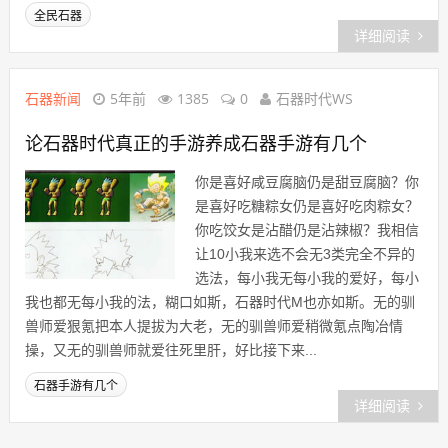
全民石器
详细阅读
石器新闻
5年前
1385
0
石器时代WS
论石器时代真正的手游养成石器手游有几个
你是喜好咸豆腐脑仍是甜豆腐脑？你
是喜好吃糖粽女仍是喜好吃肉粽女？
你吃饺女是沾醋仍是沾辣椒？我相信
让10小我来选不会无3类完全不异的
选法，每小我无每小我的爱好，每小
我也都无每小我的法，糊口如斯，石器时代M也亦如斯。无的驯
兽师爱狠氪把本人提拔为大老，无的驯兽师爱稍微氪点陶冶情
操，又无的驯兽师就爱往死里肝，好比接下来...
石器手游有几个
详细阅读