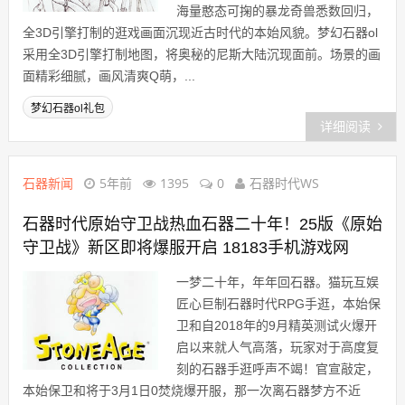
海量憨态可掬的暴龙奇兽悉数回归，
全3D引擎打制的逛戏画面沉现近古时代的本始风貌。梦幻石器ol
采用全3D引擎打制地图，将奥秘的尼斯大陆沉现面前。场景的画
面精彩细腻，画风清爽Q萌，...
梦幻石器ol礼包
详细阅读
石器新闻
5年前
1395
0
石器时代WS
石器时代原始守卫战热血石器二十年！25版《原始
守卫战》新区即将爆服开启 18183手机游戏网
一梦二十年，年年回石器。猫玩互娱
匠心巨制石器时代RPG手逛，本始保
卫和自2018年的9月精英测试火爆开
启以来就人气高落，玩家对于高度复
刻的石器手逛呼声不竭！官宣敲定，
本始保卫和将于3月1日0焚烧爆开服，那一次离石器梦方不近