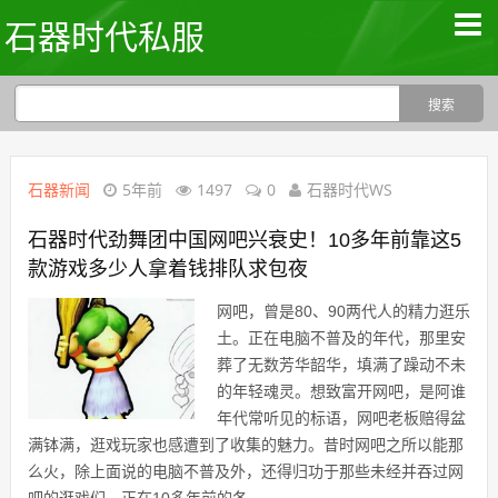
石器时代私服
石器新闻
5年前
1497
0
石器时代WS
石器时代劲舞团中国网吧兴衰史！10多年前靠这5
款游戏多少人拿着钱排队求包夜
网吧，曾是80、90两代人的精力逛乐
土。正在电脑不普及的年代，那里安
葬了无数芳华韶华，填满了躁动不未
的年轻魂灵。想致富开网吧，是阿谁
年代常听见的标语，网吧老板赔得盆
满钵满，逛戏玩家也感遭到了收集的魅力。昔时网吧之所以能那
么火，除上面说的电脑不普及外，还得归功于那些未经并吞过网