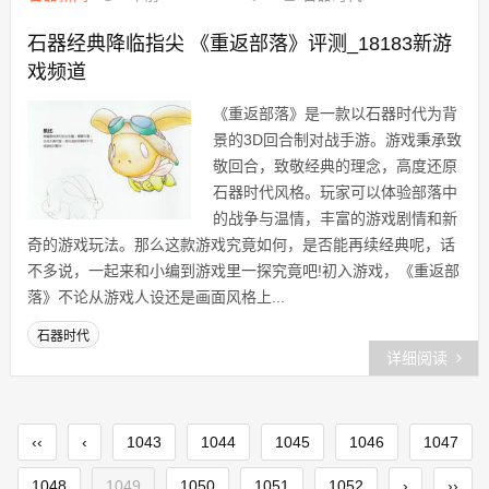
石器经典降临指尖 《重返部落》评测_18183新游
戏频道
《重返部落》是一款以石器时代为背
景的3D回合制对战手游。游戏秉承致
敬回合，致敬经典的理念，高度还原
石器时代风格。玩家可以体验部落中
的战争与温情，丰富的游戏剧情和新
奇的游戏玩法。那么这款游戏究竟如何，是否能再续经典呢，话
不多说，一起来和小编到游戏里一探究竟吧!初入游戏，《重返部
落》不论从游戏人设还是画面风格上...
石器时代
详细阅读
‹‹
‹
1043
1044
1045
1046
1047
1048
1049
1050
1051
1052
›
››