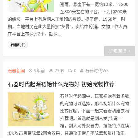
避雨，悬崖下有一宽约10米、长200
至300米左右的平台，下为约200米
的缓坡。平台上有后期人工堆砌的痕迹。据了解，1958年，时
期，当地村民在此大量挖掘“龙骨”，卖给中药铺。文物工作人员
在平台上布探方2个。勘探...
石器时代
详细阅读
石器新闻
9年前
2309
0
石器时代WS
石器时代起源初始什么宠物好 初始宠物推荐
石器时代起源中，玩家初始有着多数
的宠物可以选择，那么初始什么宠物
比较好呢，下面一起来看看初始宠物
推荐吧。首选就是剑人龙(传说一
档，剑人龙外观暴力，技能特点连续
4次攻击且带眩晕2回合效果，普通攻击带几率眩晕和群排攻击，