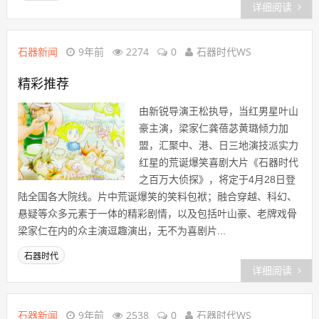
详细阅读
石器新闻
9年前
2274
0
石器时代WS
精彩推荐
由新锐导演王松执导，当红男星叶山
豪主演，梁家仁龚蓓苾黄璐倾力加
盟，汇聚中、港、日三地演技派实力
红星的荒诞爆笑喜剧大片《石器时代
之百万大侦探》，将定于4月28日登
陆全国各大院线。片中荒诞爆笑的笑料包袱；融合穿越、科幻、
悬疑等众多元素于一体的精彩剧情，以及包括叶山豪、老牌戏骨
梁家仁在内的众主演逗趣演出，无不为喜剧片...
石器时代
详细阅读
石器新闻
9年前
2538
0
石器时代WS