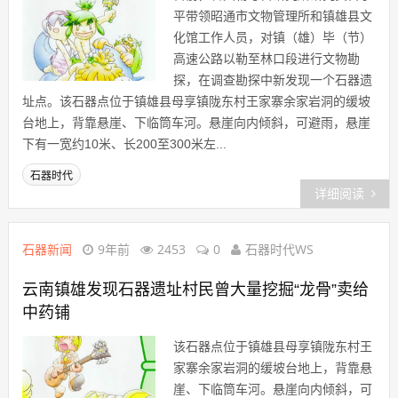
平带领昭通市文物管理所和镇雄县文
化馆工作人员，对镇（雄）毕（节）
高速公路以勒至林口段进行文物勘
探，在调查勘探中新发现一个石器遗
址点。该石器点位于镇雄县母享镇陇东村王家寨余家岩洞的缓坡
台地上，背靠悬崖、下临筒车河。悬崖向内倾斜，可避雨，悬崖
下有一宽约10米、长200至300米左...
石器时代
详细阅读
石器新闻
9年前
2453
0
石器时代WS
云南镇雄发现石器遗址村民曾大量挖掘“龙骨”卖给
中药铺
该石器点位于镇雄县母享镇陇东村王
家寨余家岩洞的缓坡台地上，背靠悬
崖、下临筒车河。悬崖向内倾斜，可