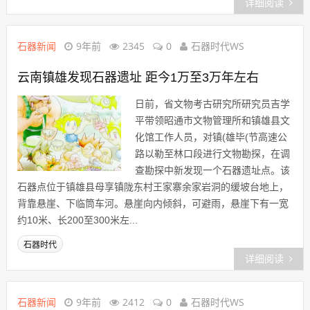
详细阅读
石器新闻
9年前
2345
0
石器时代WS
云南镇雄发现石器遗址 距今1万至3万年左右
日前，省文物考古研究所研究员吉学
平带领昭通市文物管理所和镇雄县文
化馆工作人员，对镇(雄毕(节高速公
路以勒至林口段进行文物勘探，在调
查勘探中新发现一个石器遗址点。该
石器点位于镇雄县母享镇陇东村王家寨余家岩洞的缓坡台地上，
背靠悬崖、下临筒车河。悬崖向内倾斜，可避雨，悬崖下有一宽
约10米、长200至300米左...
石器时代
详细阅读
石器新闻
9年前
2412
0
石器时代WS