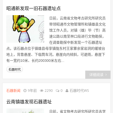
昭通新发现一旧石器遗址点
日前，云南省文物考古研究所研究员
带领昭通市文物管理所和镇雄县文化
馆工作人员，对镇（雄）毕（节）高
速公路以南至林口段进行文物勘探，
在调查勘探中新发现一个石器遗址
点。该石器点位于镇雄县母享镇陇东村王家寨余家岩洞的缓坡台
地上，背靠悬崖、下临筒车河。悬崖向内倾斜，可避雨，悬崖下
有一宽约10米、长约200300米左右...
石器时代
详细阅读
石器新闻
9年前
2290
0
石器时代WS
云南镇雄发现石器遗址
日前，省文物考古研究所研究员吉学