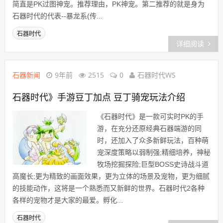
简直是PK过图神宠。推荐理由，PK神宠。第二推荐的就是身为
石器时代的代表--暴龙系(传...
石器时代
详细阅读
石器新闻
9年前
2515
0
石器时代WS
石器时代》手游豆丁加点 豆丁骑宠玩法介绍
《石器时代》是一款可实时PK的手
游，在充分还原经典石器端游的同
时，还加入了众多新鲜玩法，百种萌
宠深度策略以弱制强;精细培养，神秘
牧场挖掘探险;巨型BOSS史诗战斗道
高魔长;更为精致的画面效果，更为立体的场景及宠物，更为细腻
的技能动作，这将是一个熟悉而又新鲜的世界。石器时代2各种
各样的宠物才是大家的最爱。孵化...
石器时代