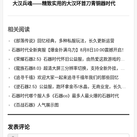
大汉兵魂——精致实用的大汉环首刀青铜器时代
相关阅读
《部落传说》回忆经典，多种私服玩法，长久更新运营
石器时代全新爽服【爆金扑满乌力】8月8日10:00震撼开启！​
《荣耀石器2.5》石器时代怀旧公益服，由热爱这款游戏的玩家自发搭建的公益养老PK服
《龍族石器8.0》超清大屏三分辨率切换，支持全新外挂，无卡顿，无花屏，限7开
《追寻千禧》欢迎大家一起来追寻千禧年我们的那些回忆
《逆石器2.5》公益服，跑环拿金币/水晶，无商业宠，长久稳定
石器时代哪个服人多《石器co》最多人最火爆的石器时代
《百战石器》人气展示图
发表评论