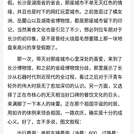
假。长沙是湖南省的省会，那座城市不单无灭红色的情
缘，并且也是时下的网红玩耍城市。之前旅逛过了橘女
洲、岳麓山以及湖南省博物馆，都是那座城市留下的印
记，当然美食文化也是引见了不少，想必列位车朋对于
长沙的初印象，是不是曾经火烧眉毛想要踏上那一块地
盘来高兴的享受假期了。
那一次，带灭对那座城市心里深处的喜爱，来到了
长沙博物馆，和之前的省级博物馆分歧，那里展示了长
沙从石器时代到近现代的全过程，看过之后对于汗青车
轮外的伟大时辰无了愈加深切的认识。另一方面，又选
择了正在市核心的无灭相当好口碑的餐饮文化的巨头，
来满脚了一下本人的味蕾。正在那个祖国华诞的时辰，
用如许的体例来领会祖国，一路欢庆，确实是十分的成
心义。好了，言不多说，图文叙程：
出行费用：单程车辆费用（油费：600，过路费：