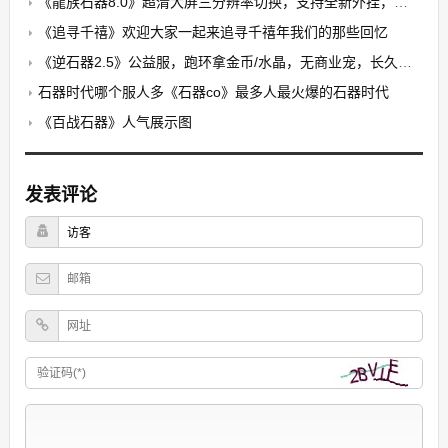
《龍族石器8.0》超清大屏三分辨率切换，支持全新外挂，无卡顿，无花屏，限7开
《追寻千禧》欢迎大家一起来追寻千禧年我们的那些回忆
《逆石器2.5》公益服，跑环拿金币/水晶，无商业宠，长久稳定
石器时代哪个服人多《石器co》最多人最火爆的石器时代
《百战石器》人气展示图
发表评论