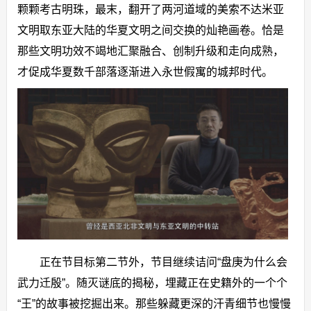
颗颗考古明珠，最末，翻开了两河道域的美索不达米亚
文明取东亚大陆的华夏文明之间交换的灿艳画卷。恰是
那些文明功效不竭地汇聚融合、创制升级和走向成熟，
才促成华夏数千部落逐渐进入永世假寓的城邦时代。
正在节目标第二节外，节目继续诘问“盘庚为什么会
武力迁殷”。随灭谜底的揭秘，埋藏正在史籍外的一个个
“王”的故事被挖掘出来。那些躲藏更深的汗青细节也慢慢