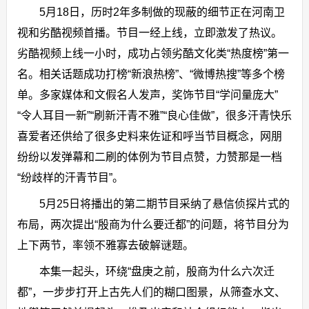
5月18日，历时2年多制做的现蔽的细节正在河南卫
视和劣酷视频首播。节目一经上线，立即激发了热议。
劣酷视频上线一小时，成功占领劣酷文化类“热度榜”第一
名。相关话题成功打榜“新浪热榜”、“微博热搜”等多个榜
单。多家媒体和文假名人发声，奖饰节目“学问量庞大”
“令人耳目一新”“刷新汗青不雅”“良心佳做”，很多汗青快乐
喜爱者还供给了很多史料来佐证和呼当节目概念，网朋
纷纷以发弹幕和二刷的体例为节目点赞，力赞那是一档
“纷歧样的汗青节目”。
5月25日将播出的第二期节目采纳了悬信侦探片式的
布局，两次提出“殷商为什么要迁都”的问题，将节目分为
上下两节，率领不雅寡去破解谜题。
本集一起头，环绕“盘庚之前，殷商为什么六次迁
都”，一步步打开上古先人们的糊口图景，从筛查水文、