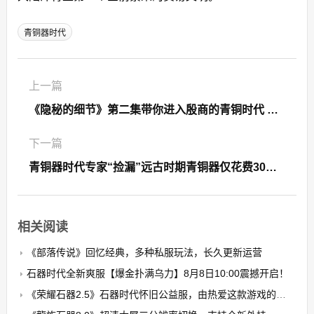
青铜器时代
上一篇
《隐秘的细节》第二集带你进入殷商的青铜时代 见证世界文明的碰撞交流2021年11月8日
下一篇
青铜器时代专家“捡漏”远古时期青铜器仅花费30元现如今价值5亿
相关阅读
《部落传说》回忆经典，多种私服玩法，长久更新运营
石器时代全新爽服【爆金扑满乌力】8月8日10:00震撼开启！​
《荣耀石器2.5》石器时代怀旧公益服，由热爱这款游戏的玩家自发搭建的公益养老PK服