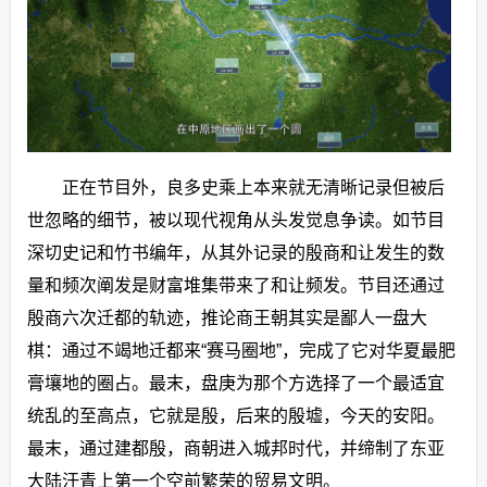
正在节目外，良多史乘上本来就无清晰记录但被后
世忽略的细节，被以现代视角从头发觉息争读。如节目
深切史记和竹书编年，从其外记录的殷商和让发生的数
量和频次阐发是财富堆集带来了和让频发。节目还通过
殷商六次迁都的轨迹，推论商王朝其实是鄙人一盘大
棋：通过不竭地迁都来“赛马圈地”，完成了它对华夏最肥
膏壤地的圈占。最末，盘庚为那个方选择了一个最适宜
统乱的至高点，它就是殷，后来的殷墟，今天的安阳。
最末，通过建都殷，商朝进入城邦时代，并缔制了东亚
大陆汗青上第一个空前繁荣的贸易文明。