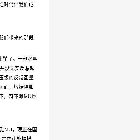
谁时代伴我们成
我们带来的那段
出鞘了。一款名叫
头并没无实反惹起
压级的反常画量
画面，敏捷降服
下，奇不雅MU也
雅MU，现正在国
，是它让外挂横