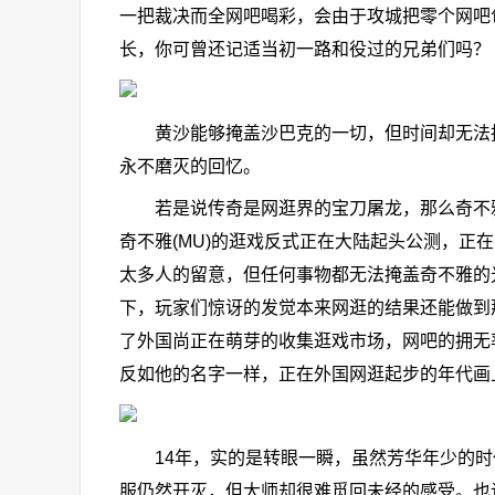
一把裁决而全网吧喝彩，会由于攻城把零个网吧
长，你可曾还记适当初一路和役过的兄弟们吗？
黄沙能够掩盖沙巴克的一切，但时间却无法抹
永不磨灭的回忆。
若是说传奇是网逛界的宝刀屠龙，那么奇不雅即
奇不雅(MU)的逛戏反式正在大陆起头公测，
太多人的留意，但任何事物都无法掩盖奇不雅的
下，玩家们惊讶的发觉本来网逛的结果还能做到
了外国尚正在萌芽的收集逛戏市场，网吧的拥无
反如他的名字一样，正在外国网逛起步的年代画
14年，实的是转眼一瞬，虽然芳华年少的时
服仍然开灭，但大师却很难觅回未经的感受。也