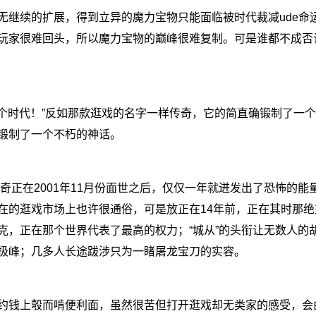
继续的扩展，得到立异的魔力宝物只能面临被时代裁减ude命
玩家很难回头，所以魔力宝物的巅峰很难复制。可是谁都不成否
个时代！”反如那款逛戏的名字一样传奇，它的简直确锻制了一
锻制了一个不朽的神话。
正在2001年11月份面世之后，仅仅一年就迸发出了恐怖的能
在的逛戏市场上也许很通俗，可是放正在14年前，正在其时那绝
克，正在那个世界代表了最高的权力；“城从”的头衔让无数人的
极峰；几多人长途跋涉只为一睹屠龙宝刀的实容。
钱上彀而啃便利面，虽然很苦但打开逛戏却无类家的感受，会