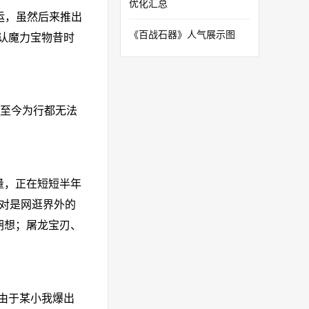
优化汇总
运，虽然后来推出
《百战石器》人气展示图
认魔力宝物昔时
个至今为行都无法
量，正在短短半年
对是网逛界外的
胡想；屠龙宝刃、
由于某小我爆出