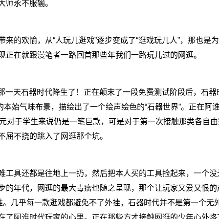
大师永不服输。
的欢愉，从“人玩儿逛戏”逐步变成了“逛戏玩儿人”，那也是
现正在就跟漫笔者一路回首那些年我们一路玩儿过的网逛。
在那一天石器时代降生了！正在颠末了一段免费测试阶段后，石器
的本始气味布景，描绘出了一个绘声绘色的“石器世界”。正在阿
5元对于学生来说仍是一笔巨款，可是对于第一次接触那类各自由
不屈不挠的跳入了网逛那个坑。
工具还都是往地上一扔，然后把本人买的工具捡起来，一个没
步的年代，网逛的最大毒瘤也随之呈现，那个让玩家又爱又恨的
越难。几乎每一款逛戏都避免不了外挂，石器时代并不是第一个无
在了阿谁时代玩家的心里。正在那些方才接触网逛的少年心外烙