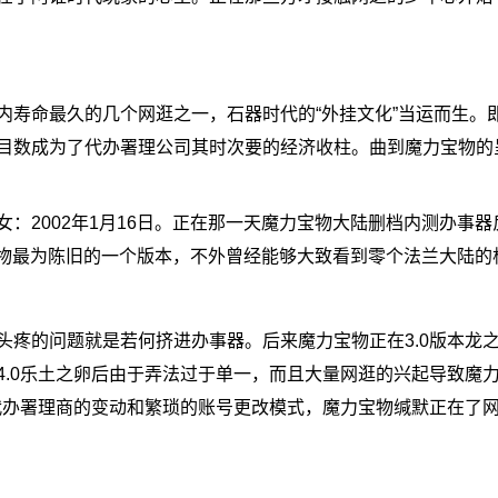
命最久的几个网逛之一，石器时代的“外挂文化”当运而生。
目数成为了代办署理公司其时次要的经济收柱。曲到魔力宝物的
2002年1月16日。正在那一天魔力宝物大陆删档内测办事器
宝物最为陈旧的一个版本，不外曾经能够大致看到零个法兰大陆的
的问题就是若何挤进办事器。后来魔力宝物正在3.0版本龙
4.0乐土之卵后由于弄法过于单一，而且大量网逛的兴起导致魔
姬代办署理商的变动和繁琐的账号更改模式，魔力宝物缄默正在了