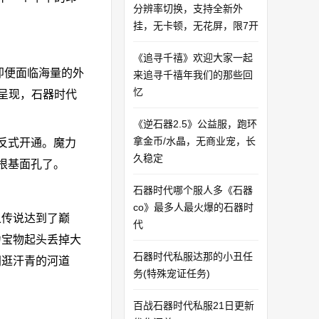
分辨率切换，支持全新外
挂，无卡顿，无花屏，限7开
《追寻千禧》欢迎大家一起
即便面临海量的外
来追寻千禧年我们的那些回
忆
呈现，石器时代
《逆石器2.5》公益服，跑环
拿金币/水晶，无商业宠，长
反式开通。魔力
久稳定
根基面孔了。
石器时代哪个服人多《石器
co》最多人最火爆的石器时
之传说达到了巅
代
力宝物起头丢掉大
石器时代私服达那的小丑任
网逛汗青的河道
务(特殊宠证任务)
百战石器时代私服21日更新