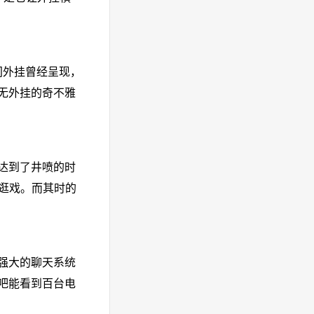
间外挂曾经呈现，
无外挂的奇不雅
达到了井喷的时
逛戏。而其时的
强大的聊天系统
吧能看到百台电