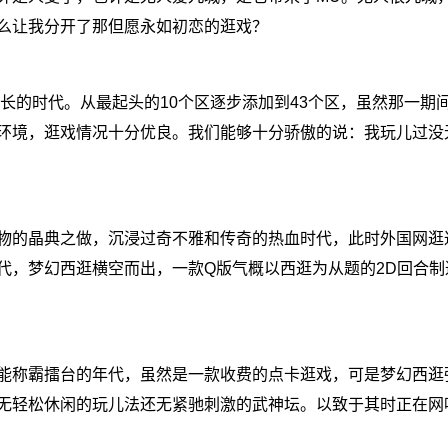
么让我分开了那但愿永如初恋的逛戏？
长的时代。从最起头的10个区逐步添加到43个区，虽然那一期
环境，逛戏情况十分优良。我们能够十分骄傲的说：我玩儿过没
的晶典之做，沉浸过奇不雅和传奇的热血时代，此时外国网逛
代，梦幻西逛横空而出，一款Q版气概以西逛为从题的2D回合制
称霸擂台的年代，虽然是一款收费的点卡逛戏，可是梦幻西逛
无轻松休闲的玩儿法还无紧驰刺激的武神坛。以致于其时正在网