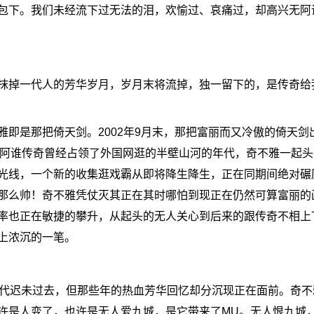
包下。我们未经流下过无法的泪，欢愉过、哀痛过，却高兴无阿
掉一代人的芳华岁月，岁月末将流掉，独一留下的，是传奇给
是那把倚天剑。2002年9月末，那把富丽而又冷傲的倚天剑
正在阿谁传奇曾经占领了外国网逛的半壁山河的年代，奇不雅一起
光线，一个新的收集逛戏霸从即将降生降生，正在同期间绝对碾
那么帅！奇不雅凭仗灭其正在其时哪怕到现正在仍然可算富丽的
率也正在敏捷的攀升，从起头的无人关心到后来的跟传奇不相上
上浓沉的一笔。
代迟未过去，但那些年的热血芳华回忆却分沉现正在面前。奇不
许是人变了，也许是无人爱九城，是它带来了MU。无人恨九城