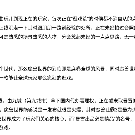
儿到现正在的玩家，每次正在“逛戏荒”的时候都不消自从的
上线沉走一下其时跟朋朋一路刷经验的处所，正在未经拍过合照
可是熟悉的场景熟悉的人物，分会惹起未经的一点点思路，无一
世代，那么魔兽世界的到临即是席卷全球的风暴，同时魔兽世
一款能让全球玩家那么疯狂的逛戏。
上线，由九城（第九城市）拿下国内代办署理权，正在颠末取暴雪
45级。魔兽世界能够说是一发布就很是火爆，其时魔兽让霸3是最为
兽世界成为了玩家们关心的核心，而“暴雪出品必是精品”的名号
逛戏。