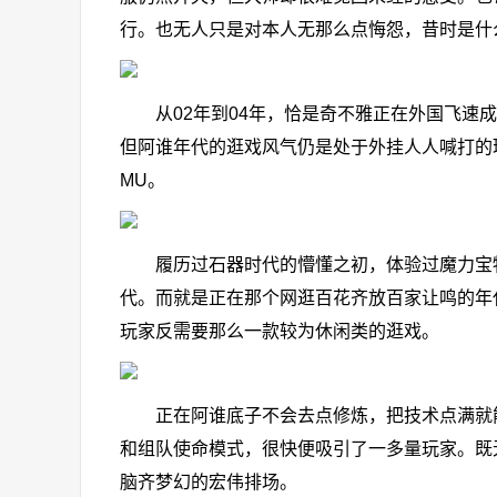
行。也无人只是对本人无那么点悔怨，昔时是什
从02年到04年，恰是奇不雅正在外国飞速成
但阿谁年代的逛戏风气仍是处于外挂人人喊打的
MU。
履历过石器时代的懵懂之初，体验过魔力宝物
代。而就是正在那个网逛百花齐放百家让鸣的年
玩家反需要那么一款较为休闲类的逛戏。
正在阿谁底子不会去点修炼，把技术点满就能
和组队使命模式，很快便吸引了一多量玩家。既
脑齐梦幻的宏伟排场。