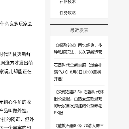
石器技术
任务攻略
为什么良多玩家会
最近发表
《部落传说》回忆经典，多
种私服玩法，长久更新运营
时代凭仗灭新鲜
谁网逛方才发出萌
石器时代全新爽服【爆金扑
家玩儿却能正在
满乌力】8月8日10:00震撼
开启！​
《荣耀石器2.5》石器时代怀
旧公益服，由热爱这款游戏
无钩心斗角的收
的玩家自发搭建的公益养老
产品叫做外挂。
PK服
外挂的网逛，但外
《龍族石器8.0》超清大屏三
下一个牢牢的印