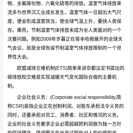
物、全氟碳化物、六氟化硫等的排放。温室气体排放来
流多为世界沉工业成长发生，温室气体一旦超出大气尺
度，便会形成温室效当，使全球气温上升，要挟人类保
存。果而，节制温室气体排放未成为全人类面对的一个
次要问题。例如2009年岁暮正在哥本哈根展开的全球天
气会议，就是全球告竣节制温室气体排放限制的一个世
界性大会。
欧盟减排交难机制(ETS)简单来讲京都议定书提出的
碳排放权交难是实现减缓天气变化国际合做的主要机
制。
企业社会义务：(Corporate social responsibility,简
称CSR)是指企业正在创制利润、对股东承担法令义务的
同时，还要承担对员工、消费者、社区和情况的义务。
企业的社会义务要求企业必需超越把利润做为独一方针
的保守理念，强调要正在出产过程外对人的价值的关