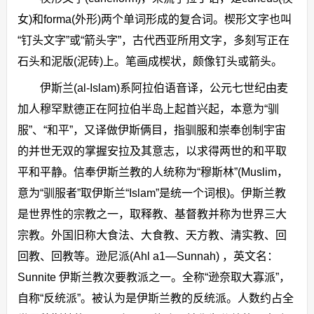
女)和forma(外形)两个单词形成的复合词。楔形文字也叫
“钉头文字”或“箭头字”，古代西亚所用文字，多刻写正在
石头和泥版(泥砖)上。笔画成楔状，颇像钉头或箭头。
伊斯兰(al-Islam)系阿拉伯语音译，公元七世纪由麦
加人穆罕默德正在阿拉伯半岛上起首兴起，本意为“驯
服”、“和平”，又译做伊斯俩目，指驯服和崇奉创制宇宙
的并世无双的掌握安拉及其意志，以求得两世的和平取
平和平静。信奉伊斯兰教的人统称为“穆斯林”(Muslim，
意为“驯服者”取伊斯兰“Islam”是统一个词根)。伊斯兰教
是世界性的宗教之一，取释教、基督教并称为世界三大
宗教。外国旧称大食法、大食教、天方教、清实教、回
回教、回教等。逊尼派(Ahl a1—Sunnah) ，英文名：
Sunnite 伊斯兰教次要教派之一。全称“逊奈取大寡派”，
自称“反统派”。被认为是伊斯兰教的反统派。人数约占全