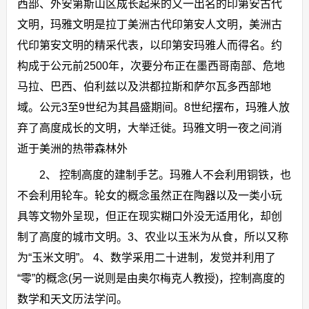
西部、外安第斯山区成长起来的又一出名的印第安古代
文明，玛雅文明是拉丁美洲古代印第安人文明，美洲古
代印第安文明的精采代表，以印第安玛雅人而得名。约
构成于公元前2500年，次要分布正在墨西哥南部、危地
马拉、巴西、伯利兹以及洪都拉斯和萨尔瓦多西部地
域。公元3至9世纪为其昌盛期间。8世纪摆布，玛雅人放
弃了高度成长的文明，大举迁徙。玛雅文明一夜之间消
逝于美洲的热带森林外
2、 控制高度的建制手艺。玛雅人不会利用铜铁，也
不会利用轮车。轮女的概念虽然正在陶器以及一类小玩
具等文物外呈现，但正在现实糊口外没无适用化，却创
制了高度的城市文明。3、农业以玉米为从食，所以又称
为“玉米文明”。 4、数学采用二十进制，发觉并利用了
“零”的概念(另一说则是由奥尔梅克人教授)，控制高度的
数学和天文历法学问。