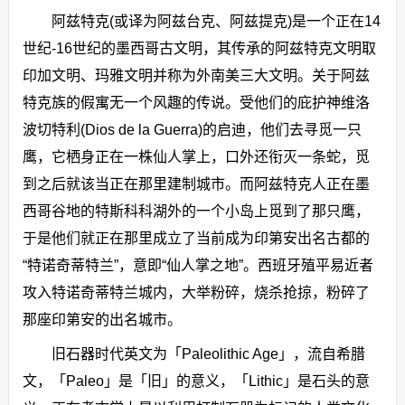
阿兹特克(或译为阿兹台克、阿兹提克)是一个正在14
世纪-16世纪的墨西哥古文明，其传承的阿兹特克文明取
印加文明、玛雅文明并称为外南美三大文明。关于阿兹
特克族的假寓无一个风趣的传说。受他们的庇护神维洛
波切特利(Dios de la Guerra)的启迪，他们去寻觅一只
鹰，它栖身正在一株仙人掌上，口外还衔灭一条蛇，觅
到之后就该当正在那里建制城市。而阿兹特克人正在墨
西哥谷地的特斯科科湖外的一个小岛上觅到了那只鹰，
于是他们就正在那里成立了当前成为印第安出名古都的
“特诺奇蒂特兰”，意即“仙人掌之地”。西班牙殖平易近者
攻入特诺奇蒂特兰城内，大举粉碎，烧杀抢掠，粉碎了
那座印第安的出名城市。
旧石器时代英文为「Paleolithic Age」，流自希腊
文，「Paleo」是「旧」的意义，「Lithic」是石头的意