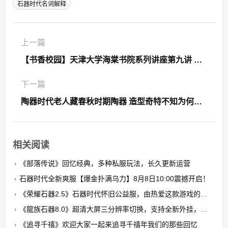
石器时代名词解释
上一篇
【书香校园】天津大学海棠书院系列讲座第九讲 品读“阳明心学”中的人生智慧—石器书屋海棠书屋小说
下一篇
陶器时代老人藏春秋时期陶器 造型奇特不知为何物(图)
相关阅读
《部落传说》回忆经典，多种私服玩法，长久更新运营
石器时代全新爽服【爆金扑满乌力】8月8日10:00震撼开启！​
《荣耀石器2.5》石器时代怀旧公益服，由热爱这款游戏的玩家自发搭建的公益养老PK服
《龍族石器8.0》超清大屏三分辨率切换，支持全新外挂，无卡顿，无花屏，限7开
《追寻千禧》欢迎大家一起来追寻千禧年我们的那些回忆