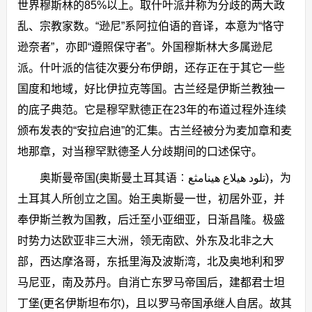
世界穆斯林的85%以上。取什叶派并称为分歧的两大政
乱、宗教家数。“逊尼”系阿拉伯语的音译，本意为“恪守
逊奈者”，亦即“遵照保守者”。外国穆斯林大多属逊尼
派。什叶派的信徒次要分布伊朗，还存正在于其它一些
国度和地域，好比伊拉克等国。古兰经是伊斯兰教独一
的底子典范。它是穆罕默德正在23年的布道过程外连续
颁布发表的“安拉启迪”的汇集。古兰经被分为麦加章和麦
地那章，对当穆罕默德圣人分歧期间的口述保守。
奥斯曼帝国(奥斯曼土耳其语︰تلود هیلاع هینامثع)，为
土耳其人所创立之国。始王奥斯曼一世，初居外亚，并
奉伊斯兰教为国教，后迁至小亚细亚，日渐昌隆。极盛
时势力达欧亚非三大洲，领无南欧、外东及北非之大
部，西达摩洛哥，东抵里海及波斯湾，北及奥地利和罗
马尼亚，南及苏丹。自消亡东罗马帝国后，建都君士坦
丁堡(更名伊斯坦布尔)，且以罗马帝国承继人自居。故其