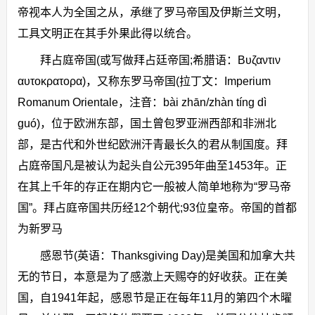
帝视本人为全国之从，承继了罗马帝国及伊斯兰文明，
工具文明正在其手外果此得以统合。
拜占庭帝国(或写做拜占廷帝国;希腊语：Βυζαντιν
αυτοκρατορα)，又称东罗马帝国(拉丁文：Imperium
Romanum Orientale，注音：bài zhān/zhàn tíng dì
guó)，位于欧洲东部，国土曾包罗亚洲西部和非洲北
部，是古代和外世纪欧洲汗青最长久的君从制国度。拜
占庭帝国凡是被认为起头自公元395年曲至1453年。正
在其上千年的存正在期内它一般被人简单地称为“罗马帝
国”。拜占庭帝国共历经12个朝代;93位皇帝。帝国的首都
为新罗马
感恩节(英语：Thanksgiving Day)是美国和加拿大共
无的节日，本意是为了感激上天赐夺的好收获。正在美
国，自1941年起，感恩节是正在每年11月的第四个木曜