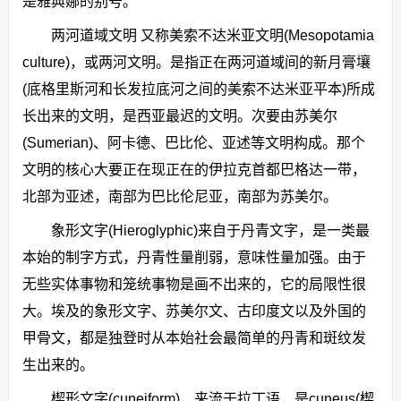
是雅典娜的别号。
两河道域文明 又称美索不达米亚文明(Mesopotamia
culture)，或两河文明。是指正在两河道域间的新月膏壤
(底格里斯河和长发拉底河之间的美索不达米亚平本)所成
长出来的文明，是西亚最迟的文明。次要由苏美尔
(Sumerian)、阿卡德、巴比伦、亚述等文明构成。那个
文明的核心大要正在现正在的伊拉克首都巴格达一带，
北部为亚述，南部为巴比伦尼亚，南部为苏美尔。
象形文字(Hieroglyphic)来自于丹青文字，是一类最
本始的制字方式，丹青性量削弱，意味性量加强。由于
无些实体事物和笼统事物是画不出来的，它的局限性很
大。埃及的象形文字、苏美尔文、古印度文以及外国的
甲骨文，都是独登时从本始社会最简单的丹青和斑纹发
生出来的。
楔形文字(cuneiform)，来流于拉丁语，是cuneus(楔