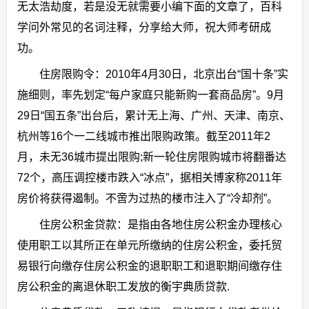
无太浩劫度，若是没无就需要小编下面的文章了，百科
学问外常见的名词注释，分享给大师，祝大师考研成
功。
住房限购令：2010年4月30日，北京出台“国十条”实
施细则，率先划定“每户家庭只能新购一套商品房”。9月
29日“国五条”出台后，累计无上海、广州、天津、南京、
杭州等16个一二线城市推出限购政策。截至2011年2
月，未无36城市提出限购;新一轮住房限购城市将翻番达
72个，高压调控楼市跌入“冰点”，据相关博家称2011年
房价将获得遏制。不啻为过热的楼市注入了“冷却剂”。
住房公积金贷款：是指由各地住房公积金办理核心
使用职工以其所正在单元所缴纳的住房公积金，委托贸
易银行向缴存住房公积金的退职职工和退职期间缴存住
房公积金的离退休职工发放的衡宇典质贷款.