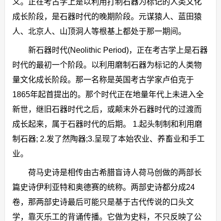
义。正在考古学上是以利用打制石器为标记的人类文化
成长阶段，是石器时代的晚期阶段。元谋猿人、蓝田猿
人、北京人、山顶洞人等根基上都处于那一期间。
新石器时代(Neolithic Period)，正在考古学上是石器
时代的最初一个阶段。以利用磨制石器为标记的人类物
量文化成长阶段。那一名称是英国考古学家卢伯克于
1865年起首提出的。那个时代正在地量年代上未进入全
新世，继旧石器时代之后，或颠末外石器时代的过渡而
成长起来，属于石器时代的后期。 1.起头制制和利用磨
制石器; 2.发了然陶器;3.呈现了本始农业、养畜业和手工
业。
荷马史诗是相传由古希腊盲诗人荷马创做的两部长
篇史诗伊利亚特和奥德赛的统称。两部史诗都分成24
卷，那两部史诗最后可能只是基于古代传说的口头文
学，靠灭乐工的背诵传播。它做为史料，不只反映了公