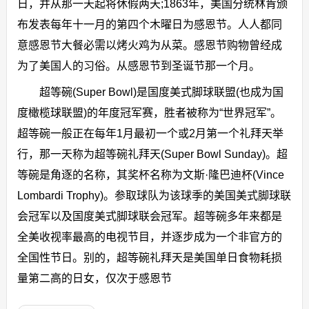
日，并从那一天起将休假两天;1863年，美国分统林肯颁
布发表每年十一月的第四个木曜日为感恩节。人人都同
意感恩节大餐必需以烤火鸡为从菜。感恩节购物曾经成
为了美国人的习俗。从感恩节到圣诞节那一个月。
超等碗(Super Bowl)是国度美式脚球联盟(也成为国
度橄榄球联盟)的年度冠军赛，胜者被称为“世界冠军”。
超等碗一般正在每年1月最初一个或2月第一个礼拜天举
行，那一天称为超等碗礼拜天(Super Bowl Sunday)。超
等碗是角逐的名称，其奖杯名称为文斯·隆巴迪杯(Vince
Lombardi Trophy)。参取球队为该球季的美国美式脚球联
会冠军以及国度美式脚球联会冠军。超等碗多年来都是
全美收视率最高的电视节目，并逐步成为一个非官方的
全国性节日。别的，超等碗礼拜天是美国单日食物耗损
量第二高的日女，仅次于感恩节