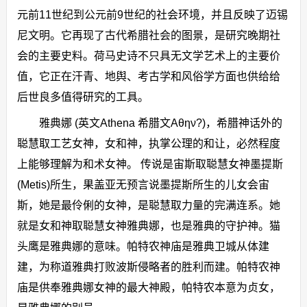
元前11世纪到公元前9世纪的社会环境，并且反映了迈锡
尼文明。它再现了古代希腊社会的图景，是研究晚期社
会的主要史料。荷马史诗不只具无文学艺术上的主要价
值，它正在汗青、地舆、考古学和风俗学方面也供给给
后世良多值得研究的工具。
雅典娜 (英文Athena 希腊文Αθην?)，希腊神话外的
聪慧取工艺女神，女和神，执掌公理的和让，必然程度
上能够理解为和术女神。 传说是宙斯取聪慧女神墨提斯
(Metis)所生，果盖亚无预言说墨提斯所生的儿女会宙
斯，她是最伶俐的女神，是聪慧取力量的完满连系。她
就是女和神取聪慧女神雅典娜，也是雅典的守护神。猫
头鹰是雅典娜的意味。帕特农神庙是雅典卫城从体建
建，为称道雅典打败波斯侵略者的胜利而建。帕特农神
庙是供奉雅典娜女神的最大神殿，帕特农本意为贞女，