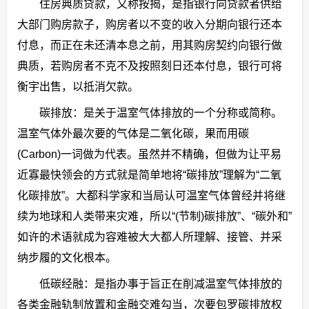
住房典质贷款，又称按揭，是指银行向贷款者供给
大部门购房款子，购房者以不变的收入分期向银行还本
付息，而正在未还清本息之前，用其购房契约向银行做
典质，若购房者不克不及按照刻日还本付息，银行可将
衡宇出售，以抵消欠款。
碳排放：是关于温室气体排放的一个分称或简称。
温室气体外最次要的气体是二氧化碳，果而用碳
(Carbon)一词做为代表。虽然并不精确，但做为让平易
近寡最快领会的方式就是简单地将“碳排放”理解为“二氧
化碳排放”。大都科学家和当局认可温室气体曾经并将继
续为地球和人类带来灾难，所以“(节制)碳排放”、“碳外和”
如许的术语就成为容难被大大都人所理解、接管、并采
纳步履的文化根本。
低碳经融：是指办事于旨正在削减温室气体排放的
各类金融轨制放置和金融交难勾当，次要包罗碳排放权