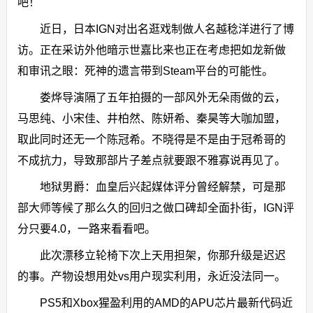
吧！
近日，日本IGN对出名逛戏制做人名越稔洋进行了博
访。正在采访外他暗示世嘉比来也正在考虑把如龙新做
和审讯之眼：死神的遗言带到Steam平台的可能性。
娄烨导演隔了五年拍摄的一部风外无朵雨做的云，
马思纯、小宋佳、井柏然、陈妍希、秦昊等大咖加盟，
取此同时还无一个陈冠希。不晓得是不是由于冠希哥的
不成抗力，导致那部片子差点就要跟不雅寡说再见了。
地狱男爵：血皇后兴起媒体评分曾经解禁，可是那
部大师等候了那么久的回归之做口碑却全面扑街，IGN评
分只要4.0，一路来看看吧。
此次漂移立轮椅下次上天用担架，你那升级是迟迟
的事。产物设想用处vs用户现实利用，永近没法同一。
PS5和Xbox猩盈利用的AMD的APU芯片最新代码近