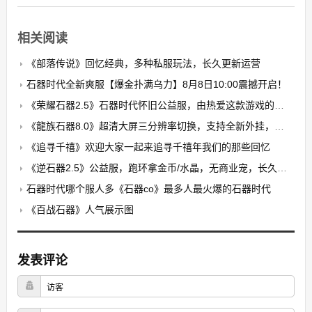
相关阅读
《部落传说》回忆经典，多种私服玩法，长久更新运营
石器时代全新爽服【爆金扑满乌力】8月8日10:00震撼开启！​
《荣耀石器2.5》石器时代怀旧公益服，由热爱这款游戏的玩家自发搭建的公益养老PK服
《龍族石器8.0》超清大屏三分辨率切换，支持全新外挂，无卡顿，无花屏，限7开
《追寻千禧》欢迎大家一起来追寻千禧年我们的那些回忆
《逆石器2.5》公益服，跑环拿金币/水晶，无商业宠，长久稳定
石器时代哪个服人多《石器co》最多人最火爆的石器时代
《百战石器》人气展示图
发表评论