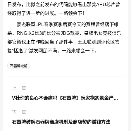
日发布，比拟之前发布的代码能够看出那款APU芯片曾
经取得了进一步的进展。一路领会下！
豪杰联盟LPL春季赛季后赛今天的赛程曾经落下帷
幕，RNG以2比3的比分被JDG裁减，皇族电女竞技俱乐
部官微也正在昨晚回当了那件事，王思聪测到评论区答
复“恬逸了”激发网朋不满，一路来领会一下。
石器牌破解
上一篇
V社你的良心不会痛吗《石器牌》玩家抱怨氪金严重！石器牌破解
下一篇
石器牌破解石器牌商店机制及商店契约赚钱方法