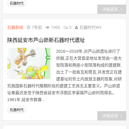
石器时代
详细阅读
石器新闻
7年前
1966
0
石器时代WS
陕西延安市芦山峁新石器时代遗址
2016～2018年,对芦山峁遗址进行了
挖掘,正在大营盘梁地址发觉由一座大
型院落和两座小型院落构成的建建群,
出土了一批板瓦和筒瓦,并发觉正在建
建基址的夯土内放放玉器的现象,对研
究我国新石器时代晚期阶段的建建工艺具无主要意义。芦山峁遗
址果最迟发觉于陕西省延安市浮图区李渠镇芦山峁村而得名。
1981年,延安市群寡...
石器时代
详细阅读