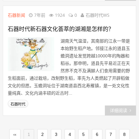
石器新闻
7年前
1924
0
石器时代WS
石器时代新石器文化荟萃的湖湘是怎样的？
湖南天气温湿，其南部的江永一带是
本始野生稻产地。邻接江永的道县玉
蟾洞遗址发觉跨越10000年的陶器和
稻谷。那申明，道县先平易近正在天
然界不克不及满脚人们食用需要的野
生稻面前，通过栽培，改制野生稻，率先为人类燃起了开辟稻做
文化的但愿。玉蟾洞址位于湖南道县西北寿雁镇，是一处文化性
量纯真、文化内涵丰硕的近古时...
石器时代
详细阅读
‹‹
1
2
3
4
5
6
7
8