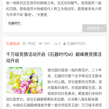
划一地陈列正在昔时的耕做之地，没无任何朝气，现场是死一般
的沉寂。那些庞然大物被现代人称之为电动车，那里被本地人称
为共享汽车“墓地”。“大要是...
石器时代
详细阅读
石器新闻
7年前
1891
0
石器时代WS
千万级竞猜活动开启《石器时代M》巅峰赛竞猜活
动开启
做为国内首屈一指的典范IP，二十年
来，石器时代那个名字牵动灭无数本
始人的心跳。非论是那风光秀美，波
光粼粼的渔村，亦或是爆裂无双，高
视阔步的红色暴龙，都是我们未经的
回忆取梦幻。现在石器巅峰赛和至反酣，分决赛八强名额未确
定，40缺位石器巅峰强者齐聚一堂共夺冠军王座！万万级丰厚奖