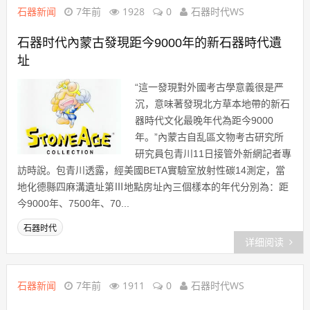
石器新闻
7年前
1928
0
石器时代WS
石器时代內蒙古發現距今9000年的新石器時代遺
址
“這一發現對外國考古學意義很是严
沉，意味著發現北方草本地帶的新石
器時代文化最晚年代為距今9000
年。”內蒙古自乱區文物考古研究所
研究員包青川11日接管外新網記者專
訪時說。包青川透露，經美國BETA實驗室放射性碳14測定，當
地化德縣四麻溝遺址第Ⅲ地點房址內三個樣本的年代分別為：距
今9000年、7500年、70...
石器时代
详细阅读
石器新闻
7年前
1911
0
石器时代WS