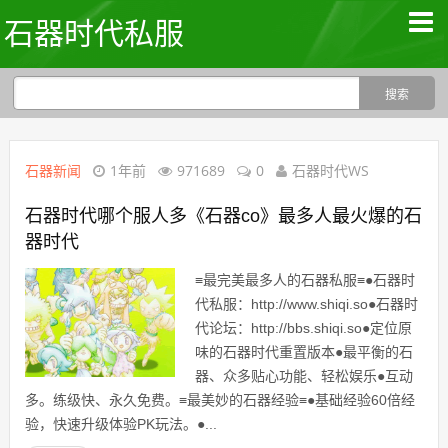
石器时代私服
石器新闻
1年前
971689
0
石器时代WS
石器时代哪个服人多《石器co》最多人最火爆的石
器时代
≡最完美最多人的石器私服≡●石器时
代私服：http://www.shiqi.so●石器时
代论坛：http://bbs.shiqi.so●定位原
味的石器时代重置版本●最平衡的石
器、众多贴心功能、轻松娱乐●互动
多。练级快、永久免费。≡最美妙的石器经验≡●基础经验60倍经
验，快速升级体验PK玩法。●...