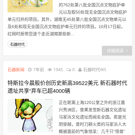
的762处第八批全国沉点文物庇护单
元以及取50处现无全国沉点文物庇护
单元归并的项目。其外，湖南无45处第八批全国沉点文物单元以
及6处和现无全国沉点文物庇护单元归并的项目。10月17日起，
红网时辰带您逐个走近湖南那些新...
石器时代
详细阅读
石器新闻
7年前
1945
0
石器时代WS
特斯拉今晨股价创历史新高39522美元 新石器时代
遗址共享“弃车已超4000辆
正在距离上海120公里之外的浙江嘉
兴秀洲区，曾果发觉新石器文化遗址
马家浜文化遗址而闻名全国。若是光
阴穿越，昔时刀耕火类的马家浜人大
概被面前的气象惊呆：几千只“怪兽”