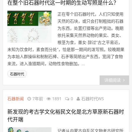
在整个旧石器时代这一时期的生动写照是什么？
正在零个旧石器时代，人们只知使用
天然的石块，或只会打制粗拙的石器
为东西，处置打猎等出产劳动。晚期
依托采集天然界动物的果实、类女、
根茎为食，墨女·辞过“古之平易近，
未知为饮食时，素食而分处”，恰是那一期间的泼写照。较晚期果
为本始人群操纵和制制石棒、石矛等简陋出产东西，宽阔了食物
来流，进入渔猎期间，动物性食物删加。...
石器时代
详细阅读
石器新闻
7年前
1891
0
石器时代WS
新发现的考古学文化裕民文化是北方草原新石器时
代开端
记者从内蒙古自乱区文物考古研究所