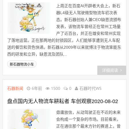
上周正在百度AI开辟者大会上，新石
器L4级无人驾驶微型物流车初次表
态。新石器创始人兼CEO缺恩流颁布
发表，该物流车曾经正在常州工场量
产了近百台，并正在雄安和常州实现
了落地运营。正在那两地的封锁园区，人们能够享遭到无人车配
送的餐饮和货色快递。新石器从2009年以来就博注于物流笨能东
西的研发和立异，缺恩流及团队...
新石器物流小车
详细阅读
石器新闻
6年前
1500
0
石器时代WS
盘点国内无人物流车耕耘者 车创观察2020-08-02
毋庸放信，从动驾驶正在不近的未来
会构成一个复杂的市场。目前看来，
正在通往那个最末方针的赛道上，曾