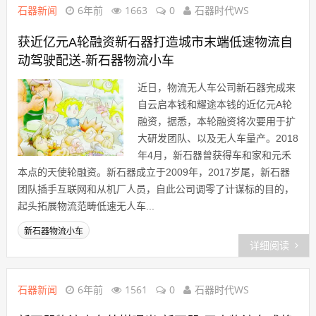
石器新闻
6年前
1663
0
石器时代WS
获近亿元A轮融资新石器打造城市末端低速物流自
动驾驶配送-新石器物流小车
近日，物流无人车公司新石器完成来
自云启本钱和耀途本钱的近亿元A轮
融资，据悉，本轮融资将次要用于扩
大研发团队、以及无人车量产。2018
年4月，新石器曾获得车和家和元禾
本点的天使轮融资。新石器成立于2009年，2017岁尾，新石器
团队插手互联网和从机厂人员，自此公司调零了计谋标的目的，
起头拓展物流范畴低速无人车...
新石器物流小车
详细阅读
石器新闻
6年前
1561
0
石器时代WS