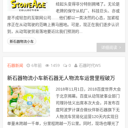
经起头变得非分特别拥堵了。无论是
老牌的保守从机厂、科技巨头、亦或
是不成轻忽的互联网公司……他们都以一类决然的心态，加紧程
序正在从动驾驶的范畴上赛马圈地。可是，现正在我们逐步认识
到，从动驾驶贸易落地要近比我们预测的...
新石器物流小车
详细阅读
石器新闻
6年前
1459
0
石器时代WS
新石器物流小车新石器无人物流车运营里程破万
2018年11月1日，2018百度世界大会
于北京揭幕。百度从动驾驶事业部门
司理孙怯义出席本次大会，并发布百
度阿波罗计谋合做伙伴新石器旗下无
人物流车贸易化运营120天内实现日
单量未跨越一千单，分里程跨越一万公里。同时，现场也曝光了