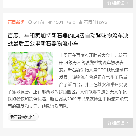
详细阅读
石器新闻
6年前
1591
0
石器时代WS
百度、车和家加持新石器的L4级自动驾驶物流车决
战最后五公里新石器物流小车
上周正在百度AI开辟者大会上，新石
器L4级无人驾驶微型物流车初次表
态。新石器创始人兼CEO缺恩流颁布
发表，该物流车曾经正在常州工场量
产了近百台，并正在雄安和常州实现
了落地运营。正在那两地的封锁园区，人们能够享遭到无人车配
送的餐饮和货色快递。新石器从2009年以来就博注于物流笨能东
西的研发和立异，缺恩流及团队...
新石器物流小车
详细阅读