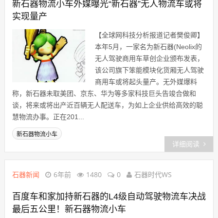
新石器物流小车外媒曝光“新石器”无人物流车或将
实现量产
【全球网科技分析报道记者樊俊卿】
本年5月，一家名为新石器(Neolix的
无人驾驶商用车草创企业颁布发表，
该公司旗下笨能模块化货厢无人驾驶
商用车或将起头量产。无外媒爆料
称，新石器未取美团、京东、华为等多家科技巨头告竣合做和
谈，将来或将出产近百辆无人配送车，为如上企业供给高效的聪
慧物流办事。正在201...
新石器物流小车
详细阅读
石器新闻
6年前
1480
0
石器时代WS
百度车和家加持新石器的L4级自动驾驶物流车决战
最后五公里！新石器物流小车