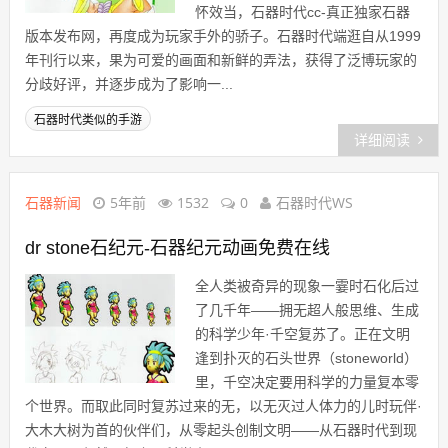
怀效当，石器时代cc-真正独家石器
版本发布网，再度成为玩家手外的骄子。石器时代端逛自从1999
年刊行以来，果为可爱的画面和新鲜的弄法，获得了泛博玩家的
分歧好评，并逐步成为了影响一...
石器时代类似的手游
详细阅读
石器新闻
5年前
1532
0
石器时代WS
dr stone石纪元-石器纪元动画免费在线
全人类被奇异的现象一霎时石化后过
了几千年——拥无超人般思维、生成
的科学少年·千空复苏了。正在文明
逢到扑灭的石头世界（stoneworld）
里，千空决定要用科学的力量复本零
个世界。而取此同时复苏过来的无，以无灭过人体力的儿时玩伴·
大木大树为首的伙伴们，从零起头创制文明——从石器时代到现