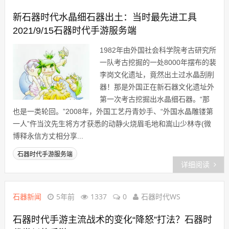
新石器时代水晶细石器出土：当时最先进工具
2021/9/15石器时代手游服务端
1982年由外国社会科学院考古研究所
一队考古挖掘的一处8000年摆布的裴
李岗文化遗址，竟然出土过水晶刮削
器！那是外国正在新石器文化遗址外
第一次考古挖掘出水晶细石器。“那
也是一类轮回。”2008年，外国工艺丹青妙手、“外国水晶雕镂第
一人”仵当汶先生将方才获悉的动静火烧眉毛地和嵩山少林寺(微
博释永信方丈相分享...
石器时代手游服务端
详细阅读
石器新闻
5年前
1337
0
石器时代WS
石器时代手游主流战术的变化“降怒”打法？石器时