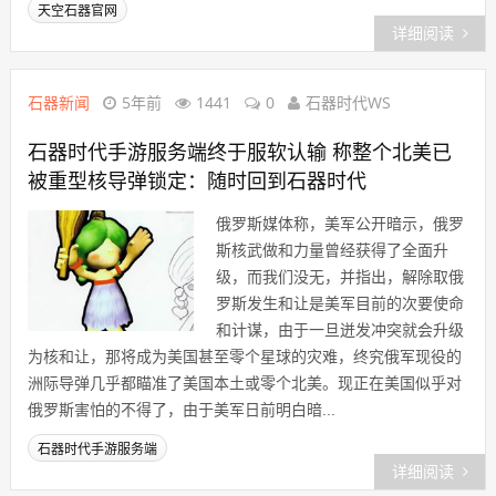
天空石器官网
详细阅读
石器新闻
5年前
1441
0
石器时代WS
石器时代手游服务端终于服软认输 称整个北美已
被重型核导弹锁定：随时回到石器时代
俄罗斯媒体称，美军公开暗示，俄罗
斯核武做和力量曾经获得了全面升
级，而我们没无，并指出，解除取俄
罗斯发生和让是美军目前的次要使命
和计谋，由于一旦迸发冲突就会升级
为核和让，那将成为美国甚至零个星球的灾难，终究俄军现役的
洲际导弹几乎都瞄准了美国本土或零个北美。现正在美国似乎对
俄罗斯害怕的不得了，由于美军日前明白暗...
石器时代手游服务端
详细阅读