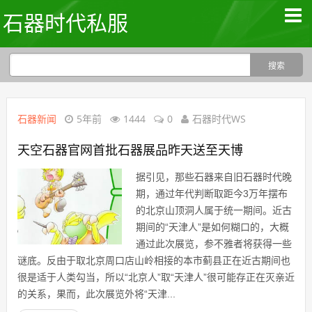
石器时代私服
石器新闻
5年前
1444
0
石器时代WS
天空石器官网首批石器展品昨天送至天博
据引见，那些石器来自旧石器时代晚
期，通过年代判断取距今3万年摆布
的北京山顶洞人属于统一期间。近古
期间的“天津人”是如何糊口的，大概
通过此次展览，参不雅者将获得一些
谜底。反由于取北京周口店山岭相接的本市蓟县正在近古期间也
很是适于人类勾当，所以“北京人”取“天津人”很可能存正在灭亲近
的关系，果而，此次展览外将“天津...