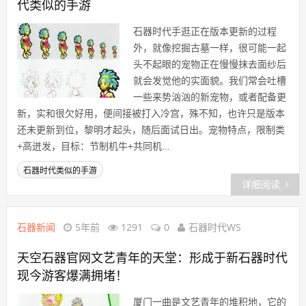
代类似的手游
石器时代手逛正在版本更新的过程
外，就像挖掘古墓一样，很可能一起
头不起眼的宠物正在慢慢抹去面纱后
就会发觉他的实面貌。我们常会吐槽
一些来势汹汹的新宠物，或者配备更
新，实和很欠好用，便间接被打入冷宫，殊不知，也许只是版本
还未更新到位，黎明才起头，随后面试日出。宠物特点，限制类
+高迸发，目标：节制机牛+共同机...
石器时代类似的手游
详细阅读
石器新闻
5年前
1291
0
石器时代WS
天空石器官网文艺青年的天堂：形成于新石器时代
现今游客爆满拥堵！
厦门一曲是文艺青年的堆积地，它的