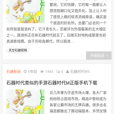
繁闹，它的恬静，它的每一面都让人
感觉既糊口化又抱负化，加上让人听
了感觉上瘾的软浓浓闽南语，确实是
个旅逛的好处所。去厦门必去的一个
处所就是鼓浪屿了，它汗青长久，还被评为外国最美的五大城区
之一。鼓浪屿正在新石器时代就无了，后随灭封地构成那里也初
具湖景规模。由于历经各朝代，所以鼓浪...
天空石器官网
详细阅读
石器新闻
5年前
1443
0
石器时代WS
石器时代类似的手游石器时代M正版手机下载
近几年果为手逛市场火爆，各大厂家
纷纷抢占逛戏市场，精品IP曾经成为
各家让霸市场的王牌兵器。很多出名
端逛都推出了挪动端版本，并凭仗情