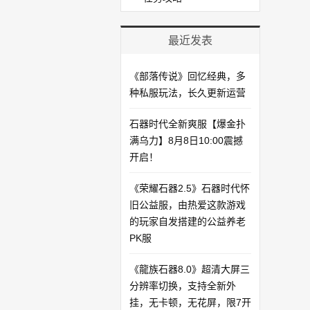
最近发表
《部落传说》回忆经典，多
种私服玩法，长久更新运营
石器时代全新爽服【爆金扑
满乌力】8月8日10:00震撼
开启！​
《荣耀石器2.5》石器时代怀
旧公益服，由热爱这款游戏
的玩家自发搭建的公益养老
PK服
《龍族石器8.0》超清大屏三
分辨率切换，支持全新外
挂，无卡顿，无花屏，限7开