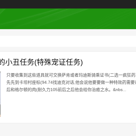
的小丑任务(特殊宠证任务)
只要收集到这些道具就可交换萨肯或者玛迪斯骑乘证书(二选一疯狂药草
先先到卡坦村座标(94.74找迪克对话,他会说他要要做一种特效药需要
后和格尔顿的肉(耐久力105前后之后他会给你治癒之水。&nbs...