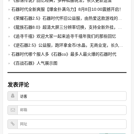
《部落传说》回忆经典，多种私服玩法，长久更新运营
石器时代全新爽服【爆金扑满乌力】8月8日10:00震撼开启！​
《荣耀石器2.5》石器时代怀旧公益服，由热爱这款游戏的玩家自发搭建的公益养老PK服
《龍族石器8.0》超清大屏三分辨率切换，支持全新外挂，无卡顿，无花屏，限7开
《追寻千禧》欢迎大家一起来追寻千禧年我们的那些回忆
《逆石器2.5》公益服，跑环拿金币/水晶，无商业宠，长久稳定
石器时代哪个服人多《石器co》最多人最火爆的石器时代
《百战石器》人气展示图
发表评论