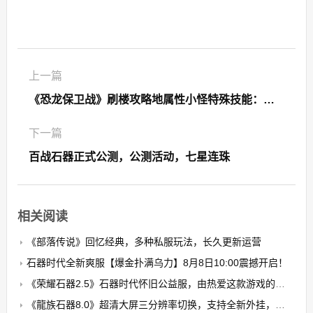
上一篇
《恐龙保卫战》刷楼攻略地属性小怪特殊技能：石化攻击，一击必杀，随机放地火属性，五段攻击
下一篇
百战石器正式公测，公测活动，七星连珠
相关阅读
《部落传说》回忆经典，多种私服玩法，长久更新运营
石器时代全新爽服【爆金扑满乌力】8月8日10:00震撼开启！​
《荣耀石器2.5》石器时代怀旧公益服，由热爱这款游戏的玩家自发搭建的公益养老PK服
《龍族石器8.0》超清大屏三分辨率切换，支持全新外挂，无卡顿，无花屏，限7开