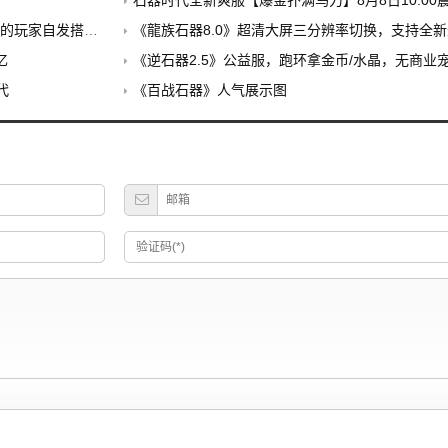
石器时代全新爽服【爆金扑满乌力】8月8日10:00震
建的公益养老PK服
《龍族石器8.0》超清大屏三分辨率切换，支持全新外挂，无
忆
《逆石器2.5》公益服，跑环拿金币/水晶，无商业
代
《百战石器》人气展示图