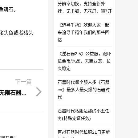
分辨率切换，支持全新外
鱼魂石。
挂，无卡顿，无花屏，限7开
《追寻千禧》欢迎大家一起
来追寻千禧年我们的那些回
猪头鱼或者猪头
忆
《逆石器2.5》公益服，跑环
拿金币/水晶，无商业宠，长
久稳定
下一篇
石器时代哪个服人多《石器
co》最多人最火爆的石器时
乐高无限石器时代版本玩法介绍 乐高无限石器时代恐龙怎么玩
代
石器时代私服达那的小丑任
务(特殊宠证任务)
百战石器时代私服21日更新