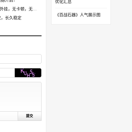
撼开启！​
优化汇总
卡顿，无花屏，限7开
《百战石器》人气展示图
宠，长久稳定