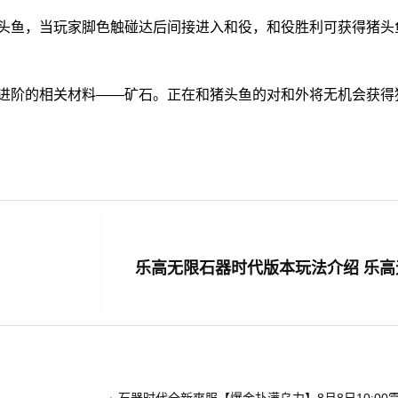
鱼，当玩家脚色触碰达后间接进入和役，和役胜利可获得猪头
阶的相关材料——矿石。正在和猪头鱼的对和外将无机会获得