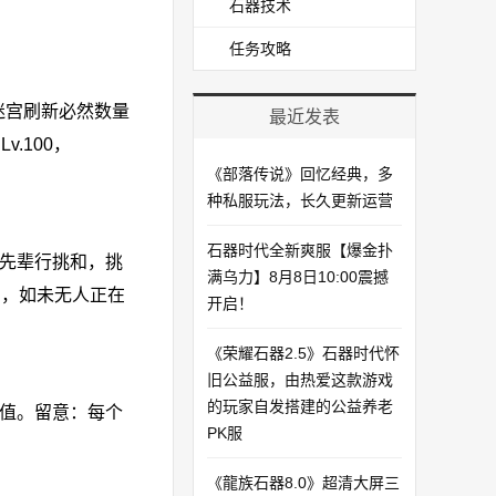
石器技术
任务攻略
迷宫刷新必然数量
最近发表
.100，
《部落传说》回忆经典，多
种私服玩法，长久更新运营
石器时代全新爽服【爆金扑
先辈行挑和，挑
满乌力】8月8日10:00震撼
和，如未无人正在
开启！​
《荣耀石器2.5》石器时代怀
旧公益服，由热爱这款游戏
的玩家自发搭建的公益养老
值。留意：每个
PK服
《龍族石器8.0》超清大屏三