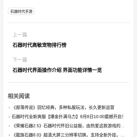
石器时代手游
上一篇
石器时代高敏宠物排行榜
下一篇
石器时代界面操作介绍 界面功能详情一览
相关阅读
《部落传说》回忆经典，多种私服玩法，长久更新运营
石器时代全新爽服【爆金扑满乌力】8月8日10:00震撼开启！​
《荣耀石器2.5》石器时代怀旧公益服，由热爱这款游戏的玩家自发搭建的公益养老PK服
《龍族石器8.0》超清大屏三分辨率切换，支持全新外挂，无卡顿，无花屏，限7开