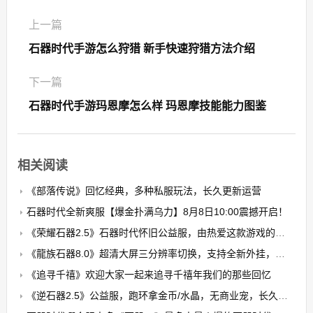
上一篇
石器时代手游怎么狩猎 新手快速狩猎方法介绍
下一篇
石器时代手游玛恩摩怎么样 玛恩摩技能能力图鉴
相关阅读
《部落传说》回忆经典，多种私服玩法，长久更新运营
石器时代全新爽服【爆金扑满乌力】8月8日10:00震撼开启！​
《荣耀石器2.5》石器时代怀旧公益服，由热爱这款游戏的玩家自发搭建的公益养老PK服
《龍族石器8.0》超清大屏三分辨率切换，支持全新外挂，无卡顿，无花屏，限7开
《追寻千禧》欢迎大家一起来追寻千禧年我们的那些回忆
《逆石器2.5》公益服，跑环拿金币/水晶，无商业宠，长久稳定