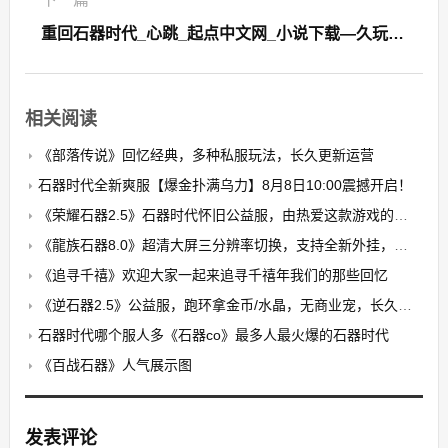
重回石器时代_心跳_起点中文网_小说下载—久玩石器时代
相关阅读
《部落传说》回忆经典，多种私服玩法，长久更新运营
石器时代全新爽服【爆金扑满乌力】8月8日10:00震撼开启！​
《荣耀石器2.5》石器时代怀旧公益服，由热爱这款游戏的玩家自发搭建的公益养老PK服
《龍族石器8.0》超清大屏三分辨率切换，支持全新外挂，无卡顿，无花屏，限7开
《追寻千禧》欢迎大家一起来追寻千禧年我们的那些回忆
《逆石器2.5》公益服，跑环拿金币/水晶，无商业宠，长久稳定
石器时代哪个服人多《石器co》最多人最火爆的石器时代
《百战石器》人气展示图
发表评论