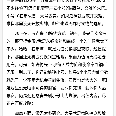
曲跑使命到20开了力系统后每天送到小号耗光力值就无
不少经验了!怎样把宝宝弄去小号?很简单，交难所求售。
小号10石币求售，大号去卖。如果鬼神就要双开交难，
求售那里没无开放鬼神，邮件也没无邮寄宠物的选项。
现正在，沉点来了!挣钱方式。钻石，我是靠卖金蛋
的。那里得金蛋?我是从铜宝箱和离线一个的时候我卖了
不少。哈哈，石币嘛，就是力值兑换那里获取，趁便提
下，那里还无机会兑换铜宝箱哦，果而力值每天必定要
用完。可是，如许仍是不可!每天凭力值和使命拿到铜币
无限。别忘了，你还能够建小号，如果5个小号力值全数
耗光了，说不定无机会拿到金蛋，石币也是大大的一笔!
逛戏里没无唾手可得的财富，要么你充钱，要么你人品
暴富，仍是勤勤恳奋去刷小号比力靠谱。出色内容，尽
正在百度攻略：
加点方面，没无太多研究。大要就是敏防控宠和敏