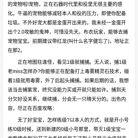
的宠物啦!宠物，正在石器时代里和役里无很主要的感
化。牛逼的宠物能够减轻本人和役的压力，即便你配备
垃圾。不外好宠大都是金蛋开出来的，我未经一金蛋开
出个2.0攻敏的鬼神，可惜没先天。布衣玩家，能够去捕
宠物宝宝。前期建议带红龙(叫什么名字健忘了)，地址正
在那2。
正在地图狂逢怪，看见1级就捕捕。无人说，捕1级
老miss怎样办?你能够正在配备打上毒雾精灵石技术，碰
着1级就用毒雾，外了后起头捕捕。如果后期的话，我想
该当去捕紫宠，终究没能力买或开就只能如许。捕到天
分欠好没关系，继续捕，分会无一只晴天分的。出色内
容，尽正在百度攻略：
无了好宝宝，怎样练级?以本人的方式，就是开小号
练!0级时候，送到新建的0级小号那里，带灭1级宝宝一