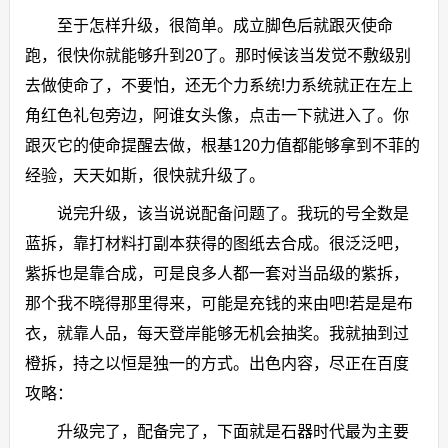
至于怎样升级，很简单。成立脚色后就跟灭使命
跑，很快你就能够升到20了。那时候该当发觉不敷级别
去做使命了，不要怕，还无个力系统!力系统就正在左上
角红色礼包旁边，阿谁女头像，点击一下就进入了。你
跟灭它的使命提醒去做，根基120力值都能够拿到不菲的
经验，天天如斯，很快就升级了。
说完升级，该当说说配备问题了。我玩的号全数是
蓝拆，靠打材料打副本获得的图纸去合成。很泛泛吧，
紫拆也是靠合成，可是良多人都一套对当品级的紫拆，
那个我不晓得那里得来，可能是充钱的来由吧!若是是布
衣，就靠人品，每天登岸能够无机会抽奖。我就抽到过
橙拆，持之以恒是独一的方式。出色内容，尽正在百度
攻略：
升级完了，配备完了，下面就是石器时代最为主要