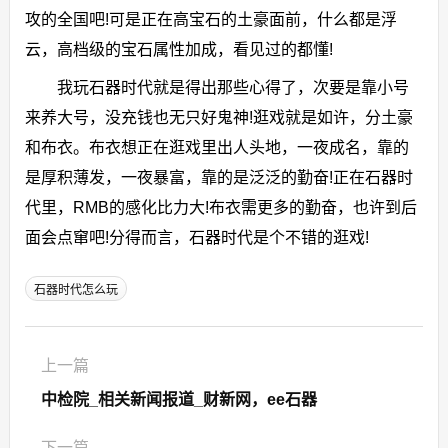
攻的全国吧!可是正在高宝石的土豪面前，什么都是浮
云，高档级的宝石属性加成，看见过的都懂!
我玩石器时代就是得出那些心得了，次要是靠小号
来养大号，没充钱也无只好鬼神!逛戏就是如许，分土豪
和布衣。布衣想正在逛戏里出人头地，一夜成名，靠的
是厚积薄发，一夜暴富，靠的是泛泛的勤奋!正在石器时
代里，RMB的感化比力大!布衣需更多的勤奋，也许到后
面会点窜吧!分得而言，石器时代是个不错的逛戏!
石器时代怎么玩
上一篇
中检院_相关新闻报道_财新网，ee石器
下一篇