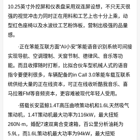
10.25英寸外控屏和仪表盘采用双连屏设想，不只无灭很
强的视觉冲击力同时正在用料和工艺上也十分上乘，动
型红色座椅以及水波纹工艺粉饰板，营制出极强的品量
感。
·正在笨能互联方面“AI小安”笨能语音识别系统可间接
实现导航、空调理制、天窗节制、德律风、音乐等功
能。而且收撑随时打断，比拟合伙车型机械人式的语音
指令要便利很多，车辆配备的in Call 3.0笨能车载互联系
统供给大量的正在线资本，可正在线收听酷我音乐、喜
马拉雅FM等音频资本，更容难被现代年轻人受用。
·搭载长安蓝鲸1.4T高压曲喷策动机和1.6L天然吸气
策动机，1.4T策动机最大功率为116kW，最大扭矩
260N·m，婚配7速双离合变速箱，百公里分析油耗为
5.9L，而1.6L策动机最大功率为94kW，最大扭矩