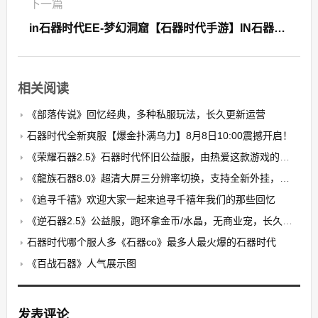
下一篇
in石器时代EE-梦幻洞窟【石器时代手游】IN石器任务真实万人火热在线!全新专业管理运营团队!老玩家回归更有惊喜等着你!极限挑战第三季？
相关阅读
《部落传说》回忆经典，多种私服玩法，长久更新运营
石器时代全新爽服【爆金扑满乌力】8月8日10:00震撼开启！​
《荣耀石器2.5》石器时代怀旧公益服，由热爱这款游戏的玩家自发搭建的公益养老PK服
《龍族石器8.0》超清大屏三分辨率切换，支持全新外挂，无卡顿，无花屏，限7开
《追寻千禧》欢迎大家一起来追寻千禧年我们的那些回忆
《逆石器2.5》公益服，跑环拿金币/水晶，无商业宠，长久稳定
石器时代哪个服人多《石器co》最多人最火爆的石器时代
《百战石器》人气展示图
发表评论