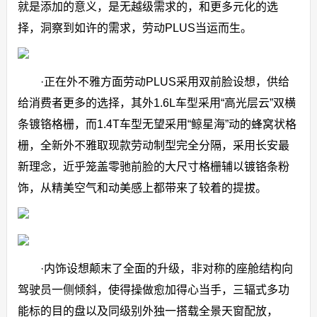
就是添加的意义，是无越级需求的，和更多元化的选
择，洞察到如许的需求，劳动PLUS当运而生。
·正在外不雅方面劳动PLUS采用双前脸设想，供给
给消费者更多的选择，其外1.6L车型采用“高光层云”双横
条镀铬格栅，而1.4T车型无望采用“鲸星海”动的蜂窝状格
栅，全新外不雅取现款劳动制型完全分隔，采用长安最
新理念，近乎笼盖零驰前脸的大尺寸格栅辅以镀铬条粉
饰，从精美空气和动美感上都带来了较着的提拔。
·内饰设想颠末了全面的升级，非对称的座舱结构向
驾驶员一侧倾斜，使得操做愈加得心当手，三辐式多功
能标的目的盘以及同级别外独一搭载全景天窗配放，