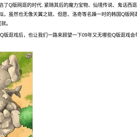
Q版网逛的时代. 紧随其后的魔力宝物、仙境传说、鬼话西逛
拟，虽然也无像天翼之链、但愿、洛奇等名躁一时的韩国Q版网
成就。
Q版逛戏后，也让我们一路来顾望一下09年又无哪些Q版逛戏会