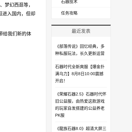
石器技术
、梦幻西逛等，
任务攻略
逛进入国内，但却
最近发表
带给我们新的体
《部落传说》回忆经典，多
种私服玩法，长久更新运营
石器时代全新爽服【爆金扑
满乌力】8月8日10:00震撼
开启！​
《荣耀石器2.5》石器时代怀
旧公益服，由热爱这款游戏
的玩家自发搭建的公益养老
PK服
《龍族石器8.0》超清大屏三