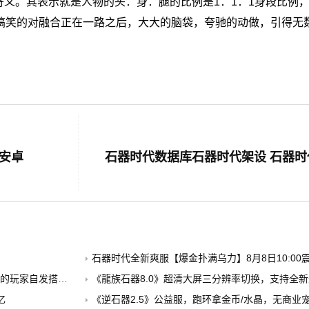
的寄义。其表示就是人物的头：身：腿的比例是1：1：1身段比例
搞笑的对融合正在一路之后，大大的脑袋，夸驰的动做，引得无
载安卓
石器时代全新爽服【爆金扑满乌力】8月8日10:00震
建的公益养老PK服
《龍族石器8.0》超清大屏三分辨率切换，支持全新外挂，无
忆
《逆石器2.5》公益服，跑环拿金币/水晶，无商业