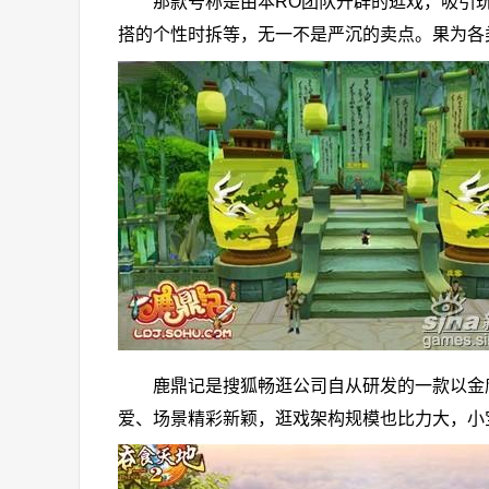
那款号称是由本RO团队开辟的逛戏，吸引玩家的
搭的个性时拆等，无一不是严沉的卖点。果为各
鹿鼎记是搜狐畅逛公司自从研发的一款以金庸
爱、场景精彩新颖，逛戏架构规模也比力大，小