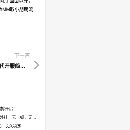
，除了画面以外，
数MM取小朋朋流
下一篇
石器时代数据库石器时代架设 石器时代开服简易搭建笔记
撼开启！​
卡顿，无花屏，限7开
宠，长久稳定