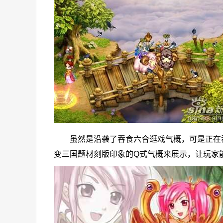
虽然是沿袭了吞食六合逛戏气概，可是正在吞食
变三国题材刻版印象的Q式气概来展示，让玩家