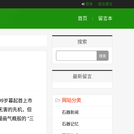
登录
留言建议
首页
留言本
搜索
最新留言
网站分类
9岁暮起首上市
了无害的先机，但
石器新闻
画气概般的 “三
石器记忆