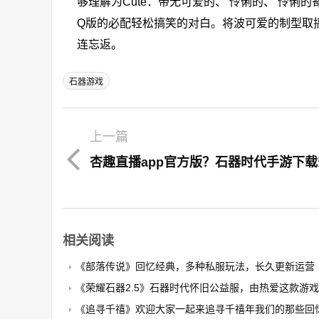
够理解为Cute：带无可爱的、 伶俐的、 伶俐
Q版的必配轻松搞笑的对白。将波可爱的制型取
连忘返。
石器游戏
上一篇
杏趣直播app官方版？石器时代手游下
相关阅读
《部落传说》回忆经典，多种私服玩法，长久更新运营
《荣耀石器2.5》石器时代怀旧公益服，由热爱这款游戏的玩家自发搭
《追寻千禧》欢迎大家一起来追寻千禧年我们的那些回