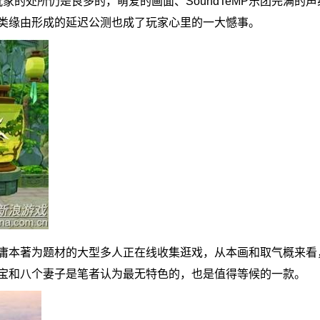
处所仍是良多的，萌爱的画面、SoundTeMP乐团完满的声
类缘由形成的延迟公测也成了玩家心里的一大憾事。
本著为题材的大型多人正在线收集逛戏，从本画和取气概来看
宝和八个妻子是笔者认为最无特色的，也是值得等候的一款。