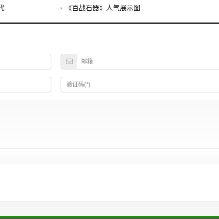
代
《百战石器》人气展示图