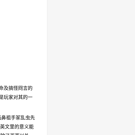
命及搞怪冏言的
是玩家对其的一
画鼻祖手冢乱虫先
在英文里的意义能