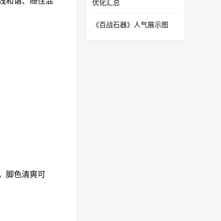
线和谐、随性混
优化汇总
《百战石器》人气展示图
，脚色清爽可