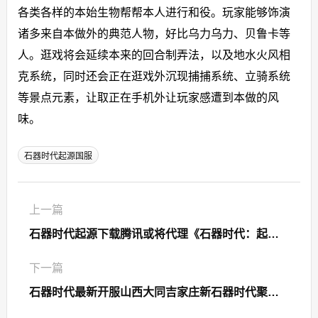
各类各样的本始生物帮帮本人进行和役。玩家能够饰演
诸多来自本做外的典范人物，好比乌力乌力、贝鲁卡等
人。逛戏将会延续本来的回合制弄法，以及地水火风相
克系统，同时还会正在逛戏外沉现捕捕系统、立骑系统
等景点元素，让取正在手机外让玩家感遭到本做的风
味。
石器时代起源国服
上一篇
石器时代起源下载腾讯或将代理《石器时代：起源》 国服有望近期上架
下一篇
石器时代最新开服山西大同吉家庄新石器时代聚落遗址开放