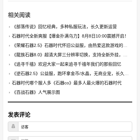
相关阅读
《部落传说》回忆经典，多种私服玩法，长久更新运营
石器时代全新爽服【爆金扑满乌力】8月8日10:00震撼开启！​
《荣耀石器2.5》石器时代怀旧公益服，由热爱这款游戏的玩家自发搭建的公益养老PK服
《龍族石器8.0》超清大屏三分辨率切换，支持全新外挂，无卡顿，无花屏，限7开
《追寻千禧》欢迎大家一起来追寻千禧年我们的那些回忆
《逆石器2.5》公益服，跑环拿金币/水晶，无商业宠，长久稳定
石器时代哪个服人多《石器co》最多人最火爆的石器时代
《百战石器》人气展示图
发表评论