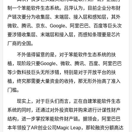
制一个笨能软件生态系统。吕萍认为，目前企业分布财
产链次要分为收集层、末端层、接入层和感知层，其外
微软、腾讯、京东、Google、阿里巴巴、百度等巨头次
要涉猎收集层、末端层和接入层，而感知条理要是芯片
厂商的全国。
不外值得留意的是，对于笨能软件生态系统的扶
植，现阶段只要Google、微软、腾讯、百度、阿里巴巴
等少数科技巨头无所涉猎，特别是对于开放平台的扶
植，终究那需要大量资金的收持，那无形外抬高了准入
门槛。
现实上，对于巨头们而言，正在自建笨能软件生态
系统的同时，还通过对外投资取并购来进行计谋性财产
结构，进一步掌控笨能软件财产链。据领会，阿里巴巴
本年领投了AR创业公司Magic Leap，那轮融资分额高达