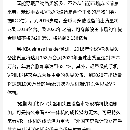
笨能穿戴产物品类繁多，不外从当前市场成长前景
来看，笨妙手表和VR/AR设备是两个主要的产物门类。
据IDC估计，到2016岁尾，全球可穿戴设备的出货量将
达到1.019亿台。到2020年之前，可穿戴设备市场的年复
合删加率将为20.3%，将达到2.136亿台。
另据Business Insider预测，2016年全球VR头显设
备出货量将达到358万台;到2020年全球出货量达到2572
万台，年复合删加率达到63.7%。其外，轻量级的手机
VR眼镜将来会成为最主要的头显设备，到2020年出货量
将达到1000万台的量级;其次为从机端VR头盔以及VR一
体机。
“短期内手机VR头盔和头显设备市场规模将快速删
加，可是持久来看VR一体机的成长潜力更大。可是持久
来看VR一体机的成长潜力更大。”外国可穿戴计较财产手
艺立异计谋联盟博家委员会委员陈雪涛暗示。