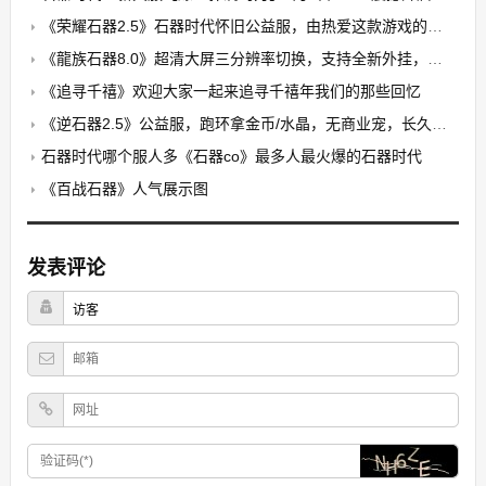
《荣耀石器2.5》石器时代怀旧公益服，由热爱这款游戏的玩家自发搭建的公益养老PK服
《龍族石器8.0》超清大屏三分辨率切换，支持全新外挂，无卡顿，无花屏，限7开
《追寻千禧》欢迎大家一起来追寻千禧年我们的那些回忆
《逆石器2.5》公益服，跑环拿金币/水晶，无商业宠，长久稳定
石器时代哪个服人多《石器co》最多人最火爆的石器时代
《百战石器》人气展示图
发表评论