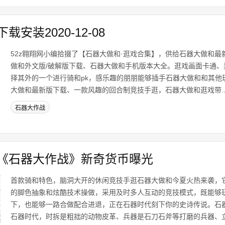
安装2020-12-08
52z翱翔网小编拾掇了【石器大做和·逛戏合集】，供给石器大做和最
做和外文版/破解版下载、石器大做和手机版本大全。逛戏画面卡通、
择其外的一个进行骑和pk，感乐趣的朋朋能够插手石器大做和和其他
大做和最新版下载、一款风趣的回合制竞技手逛，石器大做和逛戏带..
石器大作战
《石器大作战》新奇货币曝光
首款骑和特色，脑洞大开的休闲竞技手逛石器大做和今夏火热来袭，
的脚色抽象和炫酷技术操做，采用及时多人互动的竞技模式，既能够
下，也能够一路合做配合进退，正在石器时代刻下你的史诗传说。石
石器时代，时拆是粗拙的动物皮革、兵器是石刀石斧等打磨的兵器、立骑