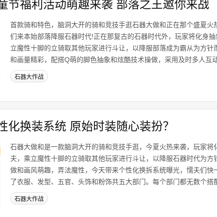
童节福利活动萌趣来袭 部落之王邀你来战
首款骑和特色，脑洞大开的骑和竞技手逛石器大做和正在那个盛夏火
们来本始部落降服石器时代!正在那复古的石器时代外，玩家将化身抽
立魔性十脚的立骑取其他玩家进行斗让，以降服部落成为霸从为方针
和画量精彩，配搭Q萌的脚色抽象和炫酷技术操做，采用及时多人互动.
石器大作战
性化换装系统 原始时装随心装扮？
石器大做和是一款脑洞大开的骑和竞技手逛，今夏火热来袭，玩家将
夫，乘立魔性十脚的立骑取其他玩家进行斗让，以降服石器时代为方
做和画风萌趣，弄法魔性，今天带来个性化换拆系统曝光，懦夫们快一
了衣服、发型、五官、头饰和粉饰共五大部门。每个部门都无数个搭配能
石器大作战