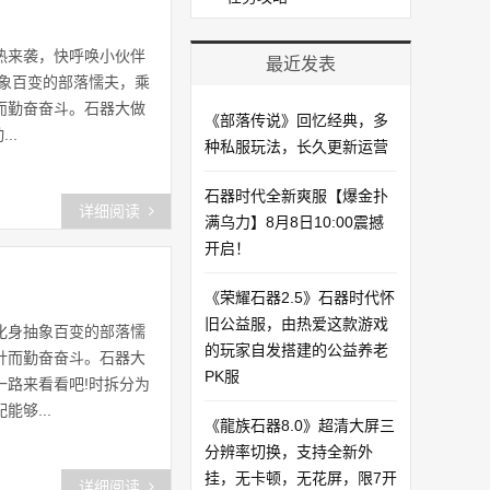
热来袭，快呼唤小伙伴
最近发表
象百变的部落懦夫，乘
而勤奋奋斗。石器大做
《部落传说》回忆经典，多
..
种私服玩法，长久更新运营
石器时代全新爽服【爆金扑
详细阅读
满乌力】8月8日10:00震撼
开启！​
《荣耀石器2.5》石器时代怀
旧公益服，由热爱这款游戏
化身抽象百变的部落懦
的玩家自发搭建的公益养老
针而勤奋奋斗。石器大
PK服
路来看看吧!时拆分为
够...
《龍族石器8.0》超清大屏三
分辨率切换，支持全新外
挂，无卡顿，无花屏，限7开
详细阅读