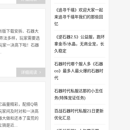
《追寻千禧》欢迎大家一起
来追寻千禧年我们的那些回
忆
新版下载安拆、石器大
《逆石器2.5》公益服，跑环
弄法多样，玩家需要选
拿金币/水晶，无商业宠，长
玩家一决高下啦！石器
久稳定
.
石器时代哪个服人多《石器
co》最多人最火爆的石器时
详细阅读
代
石器时代私服达那的小丑任
务(特殊宠证任务)
它画量精彩，配搭Q萌
百战石器时代私服21日更新
玩家间及时对和一决高
优化汇总
器大做和还本了蛮荒的
是近...