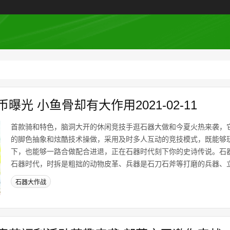
光 小鱼骨却有大作用2021-02-11
首款骑和特色，脑洞大开的休闲竞技手逛石器大做和今夏火热来袭，
的脚色抽象和炫酷技术操做，采用及时多人互动的竞技模式，既能够
下，也能够一路合做配合进退，正在石器时代刻下你的史诗传说。石
石器时代，时拆是粗拙的动物皮革、兵器是石刀石斧等打磨的兵器、立骑
石器大作战