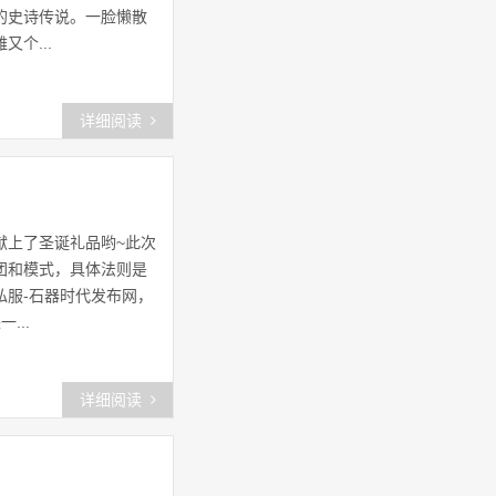
的史诗传说。一脸懒散
个...
ee石器
(31)
石器卡牌
(20)
详细阅读
石器起源
(21)
石器时代怎么玩
(26)
献上了圣诞礼品哟~此次
石器时代起源国服
(26)
团和模式，具体法则是
公益石器时代
(24)
私服-石器时代发布网，
...
中国新石器时代
(34)
in石器
(44)
详细阅读
新石器时代晚期
(22)
新石器
(25)