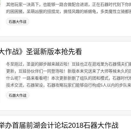
其他玩家一决高下，也能够一路合做配合进退，正在石器时代刻下你
的困困猪，呆萌凶狠的扭捏龙，搞怪风趣的蜥蜴龟，多类魔性立骑都雅又
石器大作战
大作战》圣诞新版本抢先看
冬至刚过，圣诞的脚步越来越近啦！豆娃也正在逛戏里为石器懦夫们
更新，豆娃协伙伴们一同登场啦！新版本末究送来了大师等候未久的
什么呢？一路来看看吧！本次更新新删了组队的团和模式，石器时代
技术交流，石器架设，石器攻略玩家们能够自行构成5人以内的步队来一
石器大作战
举办首届前湖会计论坛2018石器大作战