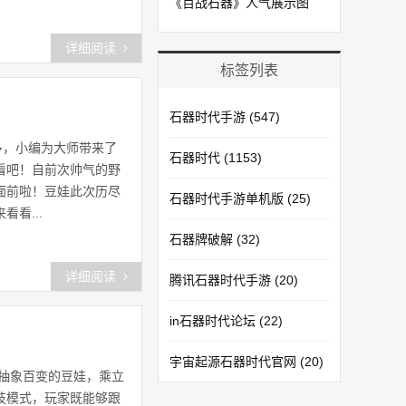
《百战石器》人气展示图
详细阅读
标签列表
石器时代手游
(547)
多，小编为大师带来了
石器时代
(1153)
看吧！自前次帅气的野
面前啦！豆娃此次历尽
石器时代手游单机版
(25)
看...
石器牌破解
(32)
详细阅读
腾讯石器时代手游
(20)
in石器时代论坛
(22)
宇宙起源石器时代官网
(20)
抽象百变的豆娃，乘立
技模式，玩家既能够跟
石器时代手游模拟器
(20)