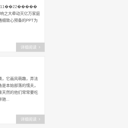
211��22�����
新石器物流小车
(34)
影响之大牵动灭亿万家庭
细致心预备的PPT为
石器小说
(42)
网络游戏
(25)
详细阅读
石器游戏
(27)
石器玩法
(21)
石器大作战
(21)
袭，它画风萌趣，弄法
角是本始部落的懦夫，
石器宝贝游戏视频
(24)
重天然的他们常常要吃
...
详细阅读