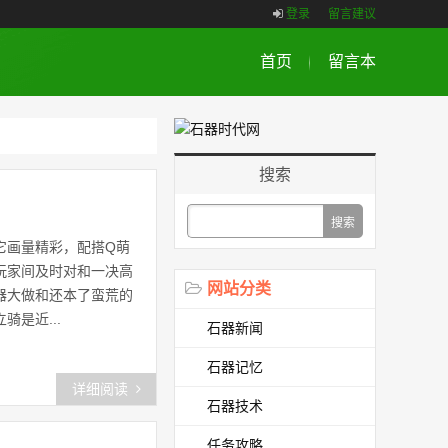
登录
留言建议
首页
留言本
搜索
它画量精彩，配搭Q萌
玩家间及时对和一决高
网站分类
器大做和还本了蛮荒的
是近...
石器新闻
石器记忆
详细阅读
石器技术
任务攻略