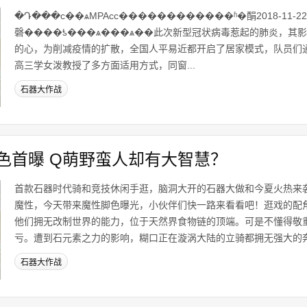
�Դ���ϲ��ѧMPAcc������������ʱ�䣺2018-11-2
磬����ƾ���ѧ���ѧ��此次新型冠状病毒惹起的肺炎，其
的心，为削减疫情的扩散，全国人平易近都开启了居家模式，队员们通
高三学女泼教授了多方面适用方式，同窗...
石器大作战
色首曝 Q萌野蛮人却有大智慧？
首款石器时代骑和竞技休闲手逛，脑洞大开的石器大做和今夏火热来
魔性，今天带来魔性脚色曝光，小伙伴们快一路来看看吧！逛戏的配
他们拥无改制世界的能力，位于天然界食物链的顶端。可是不懂得敬
亏。遭到石元素之力的影响，糊口正在漩涡大陆的立骑都拥无强大的奔驰
石器大作战