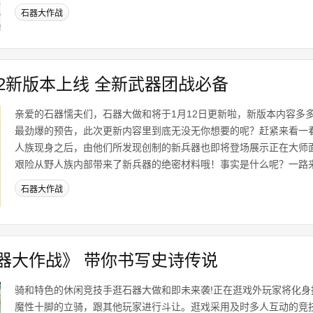
石器大作战
2新版本上线 全新武器团战必备
亲爱的石器懦夫们，石器大做和将于1月12日更新啦，新版本内容多
最劲爆的预告，此次更新内容里到底无没无你想要的呢？赶紧来看一
人族现身之后，由他们所发现创制的新兵器也即将登场展示正在大师
艰险从野人族内部带来了新兵器的绝密材料哦！事实是什么呢？一路来看
石器大作战
器大作战》 带你书写史诗传说
骑和特色的休闲竞技手逛石器大做和即未来袭!正在逛戏外玩家将化身
魔性十脚的立骑，跟其他玩家进行斗让。逛戏采用及时多人互动的竞