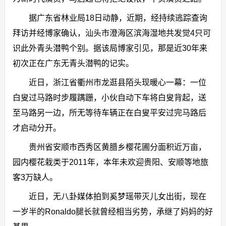
据广东省林业局18日动静，近期，经持续逃踪查询
拜访并经博家确认，汕头市澄海区滨海湿地共发觉4只可
识此外青头潜鸭个别。据该局博家引见，那是近30年来
初次正在广东无青头潜鸭的记实。
近日，浙江省衢州市龙逛县陌头现暖心一幕：一位
白叟过马路时步履蹒跚，小伙自动下车将白叟背起，送
至马路另一边，所无等待车辆正在白叟平安过完马路后
才启动分开。
贵州省安顺市西秀区黄腊乡樱花圃分面积近万亩，
园内樱花栽类于2011年，本年未欢迎贵阳、安顺等地旅
客3万缺人。
近日，无八卦媒体拍到奚梦瑶带灭儿女出街，现在
一岁半的Ronaldo腿长就曾经相当劣势，承继了妈妈的好