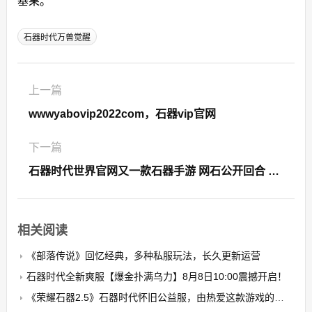
基果。
石器时代万兽觉醒
上一篇
wwwyabovip2022com，石器vip官网
下一篇
石器时代世界官网又一款石器手游 网石公开回合 MMORPG《石器时代世界
相关阅读
《部落传说》回忆经典，多种私服玩法，长久更新运营
石器时代全新爽服【爆金扑满乌力】8月8日10:00震撼开启！​
《荣耀石器2.5》石器时代怀旧公益服，由热爱这款游戏的玩家自发搭建的公益养老PK服