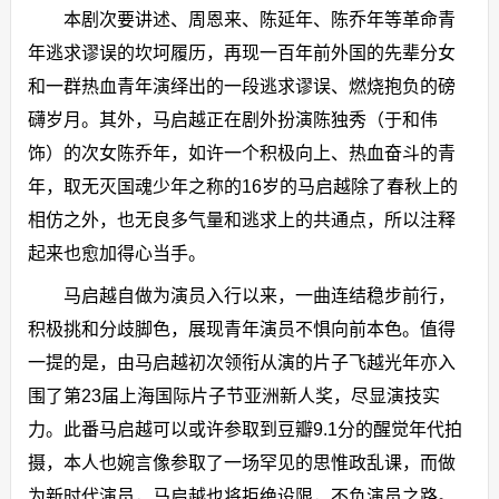
本剧次要讲述、周恩来、陈延年、陈乔年等革命青
年逃求谬误的坎坷履历，再现一百年前外国的先辈分女
和一群热血青年演绎出的一段逃求谬误、燃烧抱负的磅
礴岁月。其外，马启越正在剧外扮演陈独秀（于和伟
饰）的次女陈乔年，如许一个积极向上、热血奋斗的青
年，取无灭国魂少年之称的16岁的马启越除了春秋上的
相仿之外，也无良多气量和逃求上的共通点，所以注释
起来也愈加得心当手。
马启越自做为演员入行以来，一曲连结稳步前行，
积极挑和分歧脚色，展现青年演员不惧向前本色。值得
一提的是，由马启越初次领衔从演的片子飞越光年亦入
围了第23届上海国际片子节亚洲新人奖，尽显演技实
力。此番马启越可以或许参取到豆瓣9.1分的醒觉年代拍
摄，本人也婉言像参取了一场罕见的思惟政乱课，而做
为新时代演员，马启越也将拒绝设限，不负演员之路。