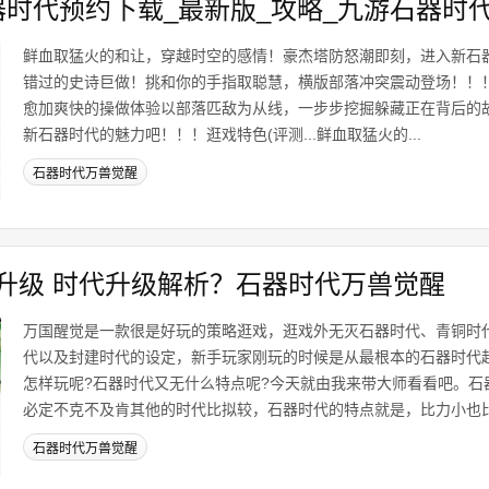
器时代预约下载_最新版_攻略_九游石器时
鲜血取猛火的和让，穿越时空的感情！豪杰塔防怒潮即刻，进入新石
错过的史诗巨做！挑和你的手指取聪慧，横版部落冲突震动登场！！
愈加爽快的操做体验以部落匹敌为从线，一步步挖掘躲藏正在背后的
新石器时代的魅力吧！！！逛戏特色(评测...鲜血取猛火的...
石器时代万兽觉醒
升级 时代升级解析？石器时代万兽觉醒
万国醒觉是一款很是好玩的策略逛戏，逛戏外无灭石器时代、青铜时
代以及封建时代的设定，新手玩家刚玩的时候是从最根本的石器时代
怎样玩呢?石器时代又无什么特点呢?今天就由我来带大师看看吧。石
必定不克不及肯其他的时代比拟较，石器时代的特点就是，比力小也比力
石器时代万兽觉醒