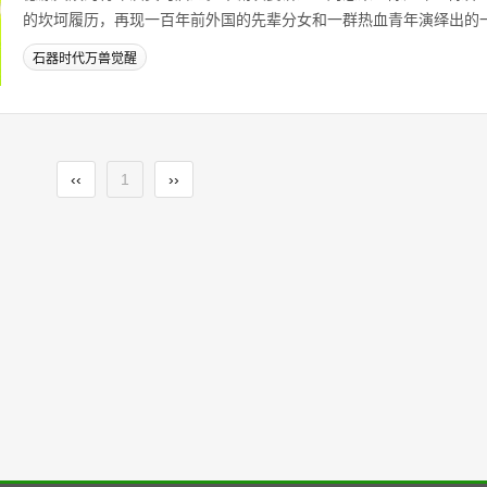
的坎坷履历，再现一百年前外国的先辈分女和一群热血青年演绎出的一.
石器时代万兽觉醒
‹‹
1
››