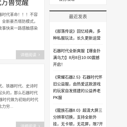
代万兽觉醒
器时代革命！！！不容
最近发表
！全新豪杰塔防模式，
故事快来一路感触感染
《部落传说》回忆经典，多
种私服玩法，长久更新运营
石器时代全新爽服【爆金扑
详细阅读
满乌力】8月8日10:00震撼
开启！​
《荣耀石器2.5》石器时代怀
旧公益服，由热爱这款游戏
代、铁器时代、史诗时
的玩家自发搭建的公益养老
起头的，那么石器时代
PK服
器时代做为初始的时代
穷...
《龍族石器8.0》超清大屏三
分辨率切换，支持全新外
挂，无卡顿，无花屏，限7开
详细阅读