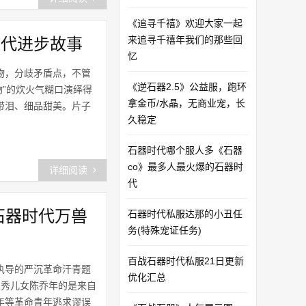
《追寻千禧》欢迎大家一起
来追寻千禧年我们的那些回
时代进步故事
忆
物，分歧矛盾点，不管
《逆石器2.5》公益服，跑环
物”的炊火气糊口演绎得
拿金币/水晶，无商业宠，长
带泪、细品甜美。片子
久稳定
石器时代哪个服人多《石器
co》最多人最火爆的石器时
详细阅读
代
石器时代万兽
石器时代私服达那的小丑任
务(特殊宠证任务)
百战石器时代私服21日更新
执导的严沉革命汗青题
优化汇总
独秀儿女陈乔年的是来自
年等革命青年逃求谬误