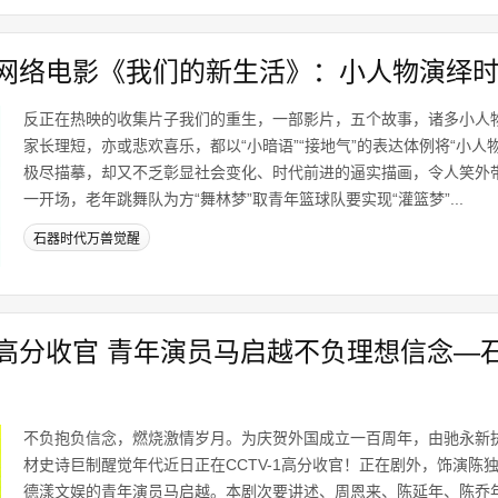
网络电影《我们的新生活》：小人物演绎
反正在热映的收集片子我们的重生，一部影片，五个故事，诸多小人
家长理短，亦或悲欢喜乐，都以“小暗语”“接地气”的表达体例将“小人
极尽描摹，却又不乏彰显社会变化、时代前进的逼实描画，令人笑外
一开场，老年跳舞队为方“舞林梦”取青年篮球队要实现“灌篮梦”...
石器时代万兽觉醒
高分收官 青年演员马启越不负理想信念—
不负抱负信念，燃烧激情岁月。为庆贺外国成立一百周年，由驰永新
材史诗巨制醒觉年代近日正在CCTV-1高分收官！正在剧外，饰演陈
德漾文娱的青年演员马启越。本剧次要讲述、周恩来、陈延年、陈乔