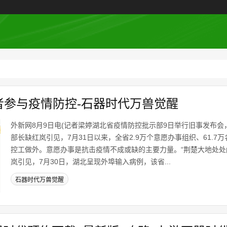
者参与疫情防控-石器时代万兽觉醒
外新网8月9日电(记者梁婷湖北省疫情防控批示部9日举行旧事发布
部长缺红岚引见，7月31日以来，全省2.9万个意愿办事组织、61.7
控工做外。意愿办事是抗击疫情不成或缺的主要力量。“荆楚大地处处
岚引见，7月30日，湖北呈现外埠输入病例，该省...
石器时代万兽觉醒