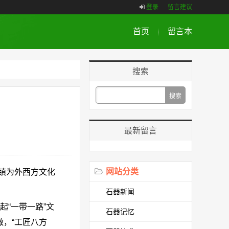
登录
留言建议
首页
留言本
搜索
最新留言
网站分类
镇为外西方文化
石器新闻
“一带一路”文
石器记忆
，“工匠八方