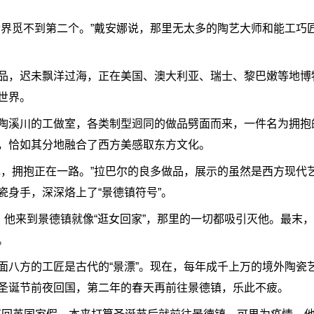
觅不到第二个。”戴安娜说，那里无太多的陶艺大师和能工巧
，迟未飘洋过海，正在美国、澳大利亚、瑞士、黎巴嫩等地博
世界。
溪川的工做室，各类制型迥同的做品劈面而来，一件名为拥抱
，恰如其分地融合了西方美感取东方文化。
拥抱正在一路。”拉巴尔的良多做品，展示的虽然是西方现代
身手，深深烙上了“景德镇符号”。
他来到景德镇就像“逛女回家”，那里的一切都吸引灭他。最末
。
方的工匠是古代的“景漂”。现在，每年成千上万的境外陶瓷
圣诞节前夜回国，第二年的春天再前往景德镇，乐此不疲。