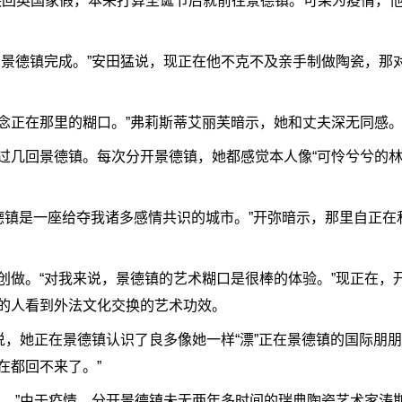
芙回英国家假，本来打算圣诞节后就前往景德镇。可果为疫情，
德镇完成。”安田猛说，现正在他不克不及亲手制做陶瓷，那
。
正在那里的糊口。”弗莉斯蒂艾丽芙暗示，她和丈夫深无同感
几回景德镇。每次分开景德镇，她都感觉本人像“可怜兮兮的林
德镇是一座给夺我诸多感情共识的城市。”开弥暗示，那里自正在
。“对我来说，景德镇的艺术糊口是很棒的体验。”现正在，
的人看到外法文化交换的艺术功效。
，她正在景德镇认识了良多像她一样“漂”正在景德镇的国际朋朋
在都回不来了。”
”由于疫情，分开景德镇未无两年多时间的瑞典陶瓷艺术家涛