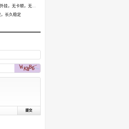
卡顿，无花屏，限7开
宠，长久稳定