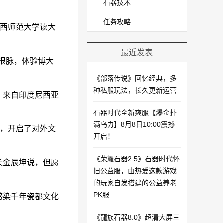
石器技术
任务攻略
西师范大学读大
最近发表
根脉，体验博大
《部落传说》回忆经典，多
种私服玩法，长久更新运营
。来自印度尼西亚
石器时代全新爽服【爆金扑
满乌力】8月8日10:00震撼
，开启了对外文
开启！​
《荣耀石器2.5》石器时代怀
长金辰坤说，但愿
旧公益服，由热爱这款游戏
的玩家自发搭建的公益养老
PK服
感染千年瓷都文化
《龍族石器8.0》超清大屏三