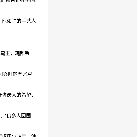
他们畅留正在英国
对他如许的手艺人
。
黛玉，魂都丢
和兴旺的艺术空
开弥最大的希望，
，“良多人回国
斯顿居尔暗示，他