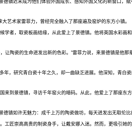
德镇迟未成为他们体验外国成长、感知外国文化的新窗口，赋
拿大艺术家雷菲力，曾经完全融入了那座遍及窑炉的东方小镇。
候学者，取瓷板画结缘，从此爱上了景德镇。他将英国水彩画和
让陶瓷的生命迸发出新的色彩。”雷菲力说，来景德镇是他那
多年，研究青白瓷十年之久，却一曲缺乏进展。他深知，青白瓷
国来到景德镇，寻访千年窑火的暗码。从此，他爱上了那座东方
德镇如许无魅力：成千上万的陶瓷做坊，每天迸发出无取伦比
。工匠崇高高贵的制瓷身手，让戴安娜入迷。然而，更吸引她的