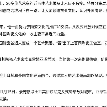
上，20多位艺术家的近百件艺术做品让人目不暇接。特展分策展
和创制力堆积正在一路，让大师领略东亚文化，认识外国陶瓷，
来，他一曲努力于陶瓷文化的推广和交换。从反式开放到现正在
外国陶瓷文化的一收主要平易近间力量。
瓷谷迟未变成一个艺术聚落，“冒”出了上百间陶瓷工做室，
其陶瓷艺术家埃克雷姆亚泽哲说，当他第一次来到景德镇，仿
土耳其和外国文化完满融合，通过本人的艺术做品加以呈现。
月15日，景德镇取土耳其伊兹尼克反式缔结敌对城市。亚泽哲
交换。