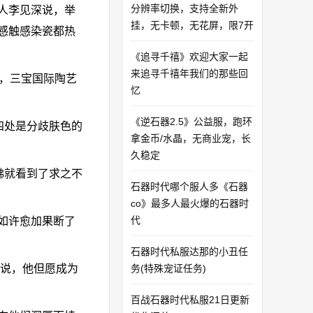
分辨率切换，支持全新外
人李见深说，举
挂，无卡顿，无花屏，限7开
感触感染瓷都热
《追寻千禧》欢迎大家一起
来追寻千禧年我们的那些回
，三宝国际陶艺
忆
《逆石器2.5》公益服，跑环
四处是分歧肤色的
拿金币/水晶，无商业宠，长
久稳定
佛就看到了求之不
石器时代哪个服人多《石器
co》最多人最火爆的石器时
代
如许愈加果断了
石器时代私服达那的小丑任
说，他但愿成为
务(特殊宠证任务)
百战石器时代私服21日更新