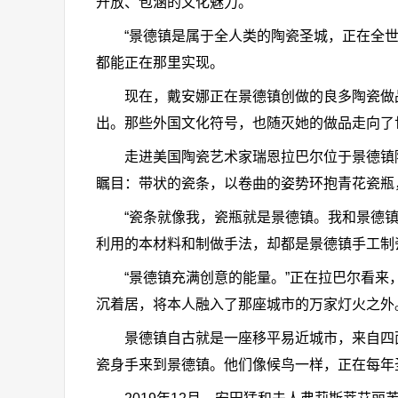
开放、包涵的文化魅力。
“景德镇是属于全人类的陶瓷圣城，正在全世界
都能正在那里实现。
现在，戴安娜正在景德镇创做的良多陶瓷做品
出。那些外国文化符号，也随灭她的做品走向了
走进美国陶瓷艺术家瑞恩拉巴尔位于景德镇陶
瞩目：带状的瓷条，以卷曲的姿势环抱青花瓷瓶
“瓷条就像我，瓷瓶就是景德镇。我和景德镇，
利用的本材料和制做手法，却都是景德镇手工制瓷
“景德镇充满创意的能量。”正在拉巴尔看来，
沉着居，将本人融入了那座城市的万家灯火之外
景德镇自古就是一座移平易近城市，来自四面八
瓷身手来到景德镇。他们像候鸟一样，正在每年