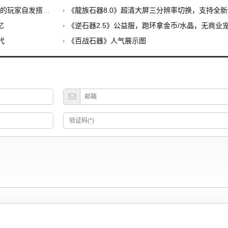
建的公益养老PK服
《龍族石器8.0》超清大屏三分辨率切换，支持全新外挂，无
忆
《逆石器2.5》公益服，跑环拿金币/水晶，无商业
代
《百战石器》人气展示图