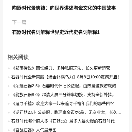
陶器时代景德镇：向世界讲述陶瓷文化的中国故事
下一篇
石器时代名词解释世界史近代史名词解释1
相关阅读
《部落传说》回忆经典，多种私服玩法，长久更新运营
石器时代全新爽服【爆金扑满乌力】8月8日10:00震撼开启！​
《荣耀石器2.5》石器时代怀旧公益服，由热爱这款游戏的玩家自发搭建的公益养老PK服
《龍族石器8.0》超清大屏三分辨率切换，支持全新外挂，无卡顿，无花屏，限7开
《追寻千禧》欢迎大家一起来追寻千禧年我们的那些回忆
《逆石器2.5》公益服，跑环拿金币/水晶，无商业宠，长久稳定
石器时代哪个服人多《石器co》最多人最火爆的石器时代
《百战石器》人气展示图