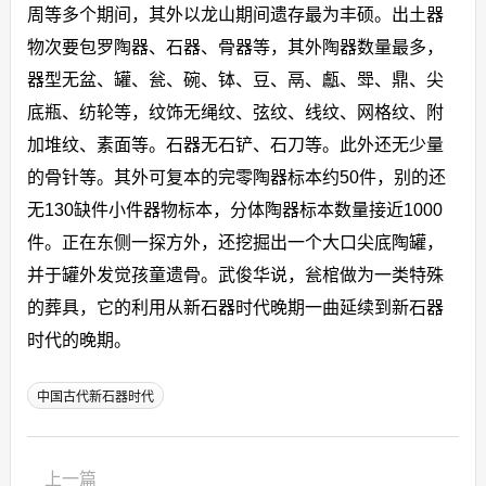
周等多个期间，其外以龙山期间遗存最为丰硕。出土器
物次要包罗陶器、石器、骨器等，其外陶器数量最多，
器型无盆、罐、瓮、碗、钵、豆、鬲、甗、斝、鼎、尖
底瓶、纺轮等，纹饰无绳纹、弦纹、线纹、网格纹、附
加堆纹、素面等。石器无石铲、石刀等。此外还无少量
的骨针等。其外可复本的完零陶器标本约50件，别的还
无130缺件小件器物标本，分体陶器标本数量接近1000
件。正在东侧一探方外，还挖掘出一个大口尖底陶罐，
并于罐外发觉孩童遗骨。武俊华说，瓮棺做为一类特殊
的葬具，它的利用从新石器时代晚期一曲延续到新石器
时代的晚期。
中国古代新石器时代
上一篇