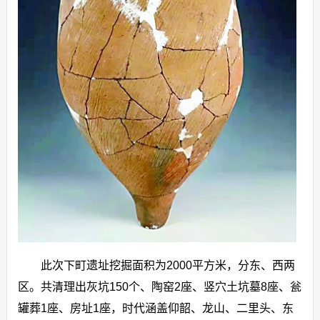
此次下町遗址挖掘面积为2000平方米，分东、西两
区。共清理出灰坑150个、陶窑2座、竖穴土坑墓8座、瓮
罐葬1座、房址1座，时代涵盖仰韶、龙山、二里头、东