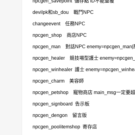
npcgen_savepoint 儲存點 ID不能重覆
devilpk和sb_dou 戰鬥NPC
changeevent 任務NPC
npcgen_shop 商店NPC
npcgen_man 對話NPC enemy=npcgen_man
npcgen_healer 競技場型護士 enemy=npcgen
npcgen_winhealer 護士 enemy=npcgen_winheale
npcgen_charm 美容師
npcgen_petshop 寵物商店 main_msg一定
npcgen_signboard 告示板
npcgen_dengon 留言版
npcgen_poolitemshop 寄存店