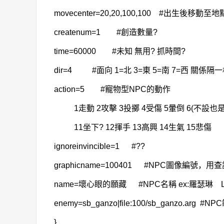
movecenter=20,20,100,100 #出生後移
createnum=1 #創造數量?
time=60000 #未知 無用? 抓時間?
dir=4 #面向 1=北 3=東 5=南 7=西 關係
action=5 #寵物型NPC的動作
1走動 2攻擊 3投擲 4受傷 5暈倒 6(不設也
11坐下? 12揮手 13高興 14生氣 15悲傷
ignoreinvincible=1 #??
graphicname=100401 #NPC圖像編號，用
name=壞心眼的願藏 #NPC名稱 ex:羅瑟琳 Lv
enemy=sb_ganzo|file:100/sb_ganzo.ar
}