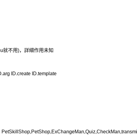
_dou就不用)，詳細作用未知
 ID.create ID.template
illShop,PetShop,ExChangeMan,Quiz,CheckMan,transmig