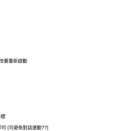
，修改要重新啟動
座標
 設一即可 (可避免對話連動??)