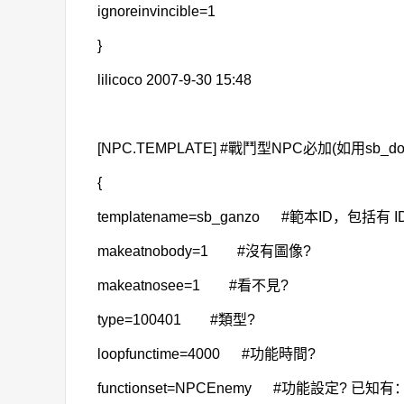
ignoreinvincible=1
}
lilicoco 2007-9-30 15:48
[NPC.TEMPLATE] #戰鬥型NPC必加(如用sb
{
templatename=sb_ganzo #範本ID，包括有 ID.arg
makeatnobody=1 #沒有圖像?
makeatnosee=1 #看不見?
type=100401 #類型?
loopfunctime=4000 #功能時間?
functionset=NPCEnemy #功能設定? 已知有：PetSk