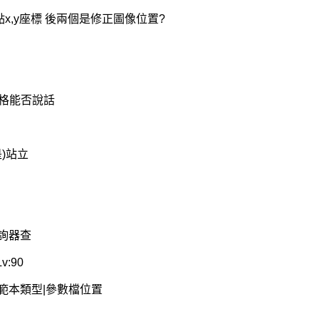
動至地點x,y座標 後兩個是修正圖像位置?
隔一格能否說話
是)站立
查詢器查
:90
g #NPC範本類型|參數檔位置