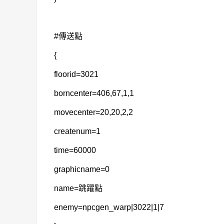
#傳送點
{
floorid=3021
borncenter=406,67,1,1
movecenter=20,20,2,2
createnum=1
time=60000
graphicname=0
name=跳躍點
enemy=npcgen_warp|3022|1|7