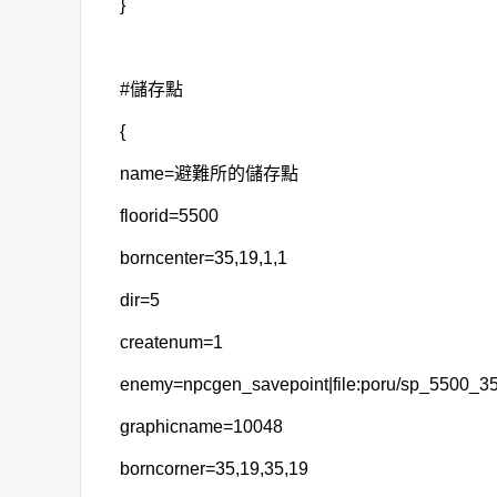
}
#儲存點
{
name=避難所的儲存點
floorid=5500
borncenter=35,19,1,1
dir=5
createnum=1
enemy=npcgen_savepoint|file:poru/sp_5500_3
graphicname=10048
borncorner=35,19,35,19