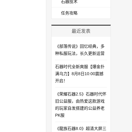
石器技术
任务攻略
最近发表
《部落传说》回忆经典，多
种私服玩法，长久更新运营
石器时代全新爽服【爆金扑
满乌力】8月8日10:00震撼
开启！​
《荣耀石器2.5》石器时代怀
旧公益服，由热爱这款游戏
的玩家自发搭建的公益养老
PK服
《龍族石器8.0》超清大屏三