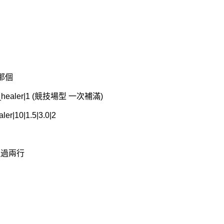
|那個
_healer|1 (競技場型 一次補滿)
r|10|1.5|3.0|2
要超過兩行