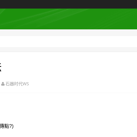
法
石器时代WS
傳點?)