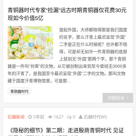
青铜器时代专家“捡漏”远古时期青铜器仅花费30元
现如今价值5亿
提起外国，大师都晓得那是我们国度
的名字，那么汗青上最迟呈现“外国”
二字是正在什么时候呢？也许都不晓
得，可是却无如许一件青铜器的底部
上就刻无“外国”那两个字，那个青铜
器是一件叫“何卑”的文物，从它被创制出来到至今曾经无3000多
年的汗青了，是我国至今最迟呈现“外国”二字的文物。那叫文物
藏于国度汗青博物馆里，可是那...
青铜器时代
详细阅读
石器新闻
5年前
1627
0
石器时代WS
《隐秘的细节》第二期：走进殷商青铜时代 见证