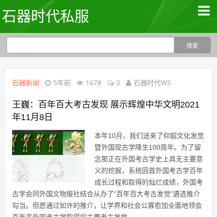
石器时代私服
石器新闻
5年前
1678
0
石器时代WS
王巍：百年百大考古发现 展示辉煌中华文明2021
年11月8日
本年10月，我们送来了仰韶文化发觉
暨外国现古学降生100周年。为了留
念那正在外国考古学史上具无主要意
义的挖掘，系统回首外国考古学百年
成长过程和取得的灿烂成绩，外国考
古学会同外国文物报社结合从办了“百年百大考古发觉”遴选推介
勾当。但愿通过如许的推介，让学界和社会公寡愈加全面地领会