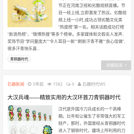
节正在河南卫视和劣酷视频首播。节
目一经上线,立即激发了热议。劣酷视
频上线一小时,成功占领劣酷文化类
“热度榜”第一名。相关话题成功打榜
“新浪热榜”、“微博热搜”等多个榜单。多家媒体和文假名人发声,
奖饰节目“学问量庞大”“令人耳目一新”“刷新汗青不雅”“良心佳做”,
很多汗青快乐喜...
青铜器时代
详细阅读
石器新闻
5年前
1582
0
石器时代WS
大汉兵魂——精致实用的大汉环首刀青铜器时代
汉代是外国冷刀兵成长的一个高峰
期。比年和让催生了非常强大的军工
财产，那时，外国曾经从青铜器时代
进入了钢铁时代，疆场上所利用的刀