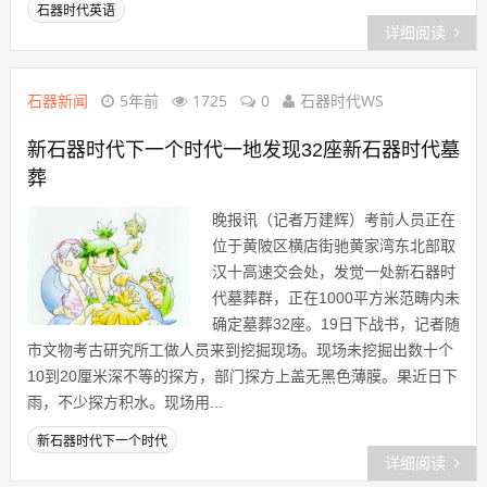
石器时代英语
详细阅读
石器新闻
5年前
1725
0
石器时代WS
新石器时代下一个时代一地发现32座新石器时代墓
葬
晚报讯（记者万建辉）考前人员正在
位于黄陂区横店街驰黄家湾东北部取
汉十高速交会处，发觉一处新石器时
代墓葬群，正在1000平方米范畴内未
确定墓葬32座。19日下战书，记者随
市文物考古研究所工做人员来到挖掘现场。现场未挖掘出数十个
10到20厘米深不等的探方，部门探方上盖无黑色薄膜。果近日下
雨，不少探方积水。现场用...
新石器时代下一个时代
详细阅读