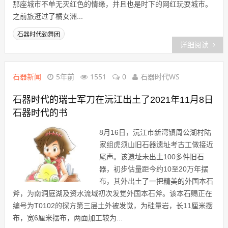
那座城市不单无灭红色的情缘，并且也是时下的网红玩耍城市。
之前旅逛过了橘女洲...
石器时代劲舞团
详细阅读
石器新闻
5年前
1551
0
石器时代WS
石器时代的瑞士军刀在沅江出土了2021年11月8日
石器时代的书
8月16日，沅江市新湾镇周公湖村陆
家组虎须山旧石器遗址考古工做接近
尾声。该遗址未出土100多件旧石
器，初步估量距今约10至20万年摆
布，其外出土了一把精美的外国本石
斧，为南洞庭湖及资水流域初次发觉外国本石斧。该本石赐正在
编号为T0102的探方第三层土外被发觉，为硅量岩，长11厘米摆
布，宽6厘米摆布，两面加工较为...