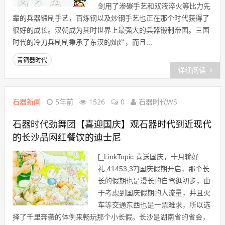
剑用了渗碳手艺和双液淬火等比力先
辈的兵器锻制手艺，百炼钢以及炒钢手艺也正在那个时代获得了
很好的成长。汉朝成为其时世界上最强大的兵器锻制帝国。三国
时代的冷刀兵制制秉承了东汉的灿烂，而且...
青铜器时代
详细阅读
石器新闻
5年前
1526
0
石器时代WS
石器时代劲舞团【喜迎国庆】观石器时代到近现代
的长沙品网红餐饮的迪士尼
[_LinkTopic:喜送国庆，十月输好
礼,41453,37]国庆假期开启，那个长
长的假期也是漫长的自驾逛初步，由
于考虑到国庆假期的人流量，并且火
车等交通东西也是一票难求，所以选
择了千里奔袭的体例来畅玩那个小长假。长沙是湖南省的省会，